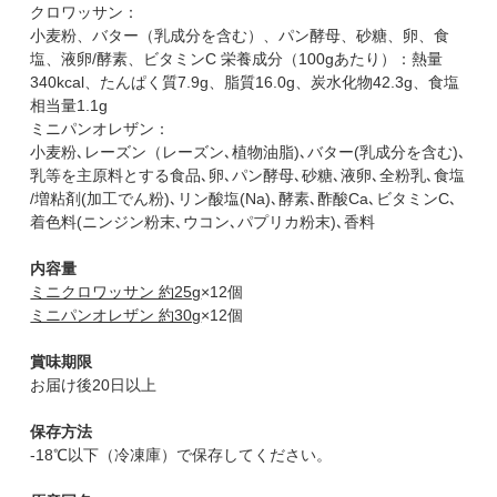
クロワッサン：
小麦粉、バター（乳成分を含む）、パン酵母、砂糖、卵、食
塩、液卵/酵素、ビタミンC 栄養成分（100gあたり）：熱量
340kcal、たんぱく質7.9g、脂質16.0g、炭水化物42.3g、食塩
相当量1.1g
ミニパンオレザン：
小麦粉､レーズン（レーズン､植物油脂)､バター(乳成分を含む)､
乳等を主原料とする食品､卵､パン酵母､砂糖､液卵､全粉乳､食塩
/増粘剤(加工でん粉)､リン酸塩(Na)､酵素､酢酸Ca､ビタミンC､
着色料(ニンジン粉末､ウコン､パプリカ粉末)､香料
内容量
ミニクロワッサン 約25g
×12個
ミニパンオレザン 約30g
×12個
賞味期限
お届け後20日以上
保存方法
-18℃以下（冷凍庫）で保存してください。