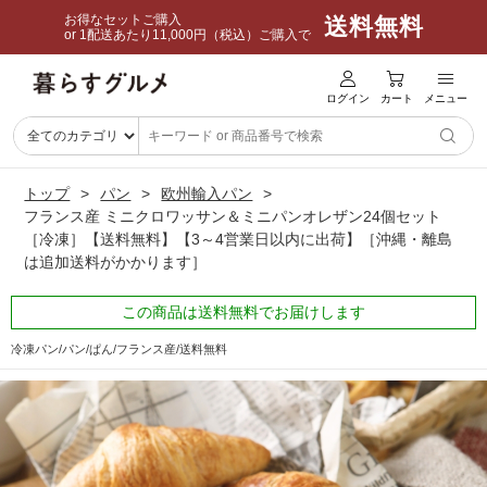
お得なセットご購入
送料無料
or 1配送あたり11,000円（税込）ご購入で
ログイン
カート
メニュー
トップ
パン
欧州輸入パン
フランス産 ミニクロワッサン＆ミニパンオレザン24個セット
［冷凍］【送料無料】【3～4営業日以内に出荷】［沖縄・離島
は追加送料がかかります］
この商品は送料無料でお届けします
冷凍パン/パン/ぱん/フランス産/送料無料