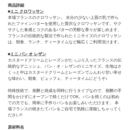
商品詳細
■
ミニ クロワッサン
本場フランスのクロワッサン。 水分の少ない上質の乳で作ら
れたファインバターを使用した贅沢なクロワッサンです。サク
サクした食感とコクのあるバターの芳醇な香りが楽しめます。
フランスの伝統的な製法で作られたミニサイズのクロワッサン
は、朝食、ランチ、ティータイムなど幅広くご利用頂けます。
■
ミニ パン オ レザン
カスタードクリームとレーズンがたっぷり入ったフランスの伝
統的なデニッシュ、パン・オ・レザンのミニサイズ。生地はさ
くっと中はカスタードクリームとレーズンでふんわり甘い幸せ
な味わい。朝食、ビュッフェ、ティータイムにどうぞ♪
特殊技術で、発酵と焼成を同時に行うタイプなので、発酵の手
間をかけずにオーブンで焼くだけでOK。パンを焼くのは初め
ての方でも、簡単に手作りパンをお楽しみいただけます。 本
場フランスの焼きたてパンをご自宅で気軽に堪能しちゃってく
ださい!!
原材料名