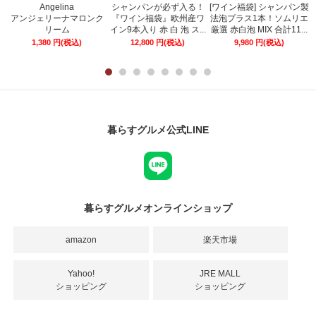
Angelina
シャンパンが必ず入る！
[ワイン福袋] シャンパン製
ー
アンジェリーナマロンク
『ワイン福袋』欧州産ワ
法泡プラス1本！ソムリエ
リーム
イン9本入り 赤 白 泡 ス...
厳選 赤白泡 MIX 合計11...
1,380
円
(税込)
12,800
円
(税込)
9,980
円
(税込)
暮らすグルメ公式LINE
暮らすグルメオンラインショップ
amazon
楽天市場
Yahoo!
JRE MALL
ショッピング
ショッピング