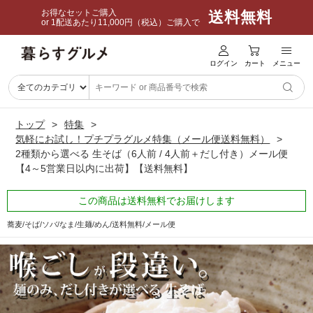
お得なセットご購入
送料無料
or 1配送あたり11,000円（税込）ご購入で
ログイン
カート
メニュー
トップ
特集
気軽にお試し！プチプラグルメ特集（メール便送料無料）
2種類から選べる 生そば（6人前 / 4人前＋だし付き）メール便
【4～5営業日以内に出荷】【送料無料】
この商品は送料無料でお届けします
蕎麦/そば/ソバ/なま/生麺/めん/送料無料/メール便