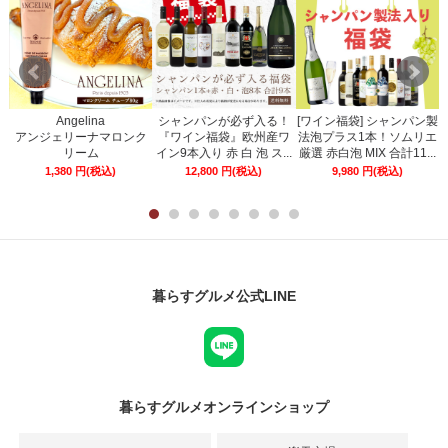
Angelina
シャンパンが必ず入る！
[ワイン福袋] シャンパン製
ー
アンジェリーナマロンク
『ワイン福袋』欧州産ワ
法泡プラス1本！ソムリエ
リーム
イン9本入り 赤 白 泡 ス...
厳選 赤白泡 MIX 合計11...
1,380
円
(税込)
12,800
円
(税込)
9,980
円
(税込)
暮らすグルメ公式LINE
暮らすグルメオンラインショップ