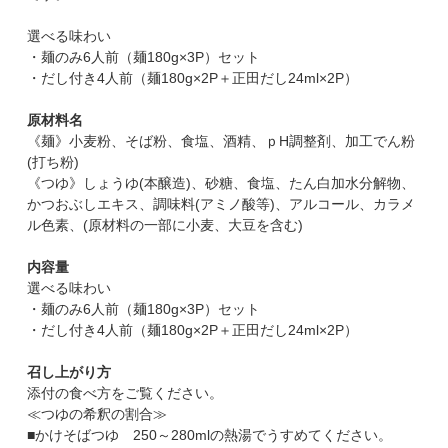
選べる味わい
・麺のみ6人前（麺180g×3P）セット
・だし付き4人前（麺180g×2P＋正田だし24ml×2P）
原材料名
《麺》小麦粉、そば粉、食塩、酒精、ｐH調整剤、加工でん粉
(打ち粉)
《つゆ》しょうゆ(本醸造)、砂糖、食塩、たん白加水分解物、
かつおぶしエキス、調味料(アミノ酸等)、アルコール、カラメ
ル色素、(原材料の一部に小麦、大豆を含む)
内容量
選べる味わい
・麺のみ6人前（麺180g×3P）セット
・だし付き4人前（麺180g×2P＋正田だし24ml×2P）
召し上がり方
添付の食べ方をご覧ください。
≪つゆの希釈の割合≫
■かけそばつゆ 250～280mlの熱湯でうすめてください。