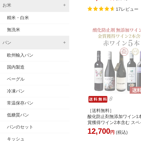
4営業日以内に出荷]［常温
お米
［沖縄・離島は追加送料が
17レビュー
ます］[WT516][W]
精米・白米
無洗米
パン
欧州輸入パン
国内製造
ベーグル
冷凍パン
常温保存パン
［送料無料］
低糖質パン
酸化防止剤無添加ワイン1
賞獲得ワイン2本含む スペ
パンのセット
赤ワイン5本セット［常温］
12,700
円
(税込)
[WT24]【3～4営業日以内
キッシュ
荷】［沖縄・離島は追加送