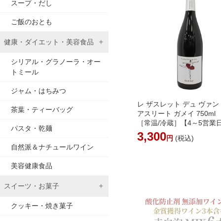
スープ・だし
ご飯のおとも
健康・ダイエット・美容食品
シリアル・グラノーラ・オー
トミール
ジャム・はちみつ
レ ザスレット デュ ヴァン
茶葉・ティーバッグ
アスリート ガメイ 750ml
［常温/冷蔵］【4～5営業
パスタ・乾麺
に出荷】[W] フランス 赤
3,300
円
(税込)
自然派ワイン オーガニッ
自然派＆ナチュールワイン
ン バレエ バレリーナ 発表
美容健康食品
スイーツ・お菓子
クッキー・焼き菓子