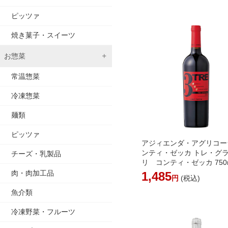
かります］
ピッツァ
焼き菓子・スイーツ
お惣菜
常温惣菜
冷凍惣菜
麺類
ピッツァ
アジィエンダ・アグリコー
ンティ・ゼッカ トレ・グ
チーズ・乳製品
リ コンティ・ゼッカ 750m
温/冷蔵]【3～4営業日以内
肉・肉加工品
1,485
円
(税込)
荷】[W] イタリア 赤ワイン
魚介類
冷凍野菜・フルーツ