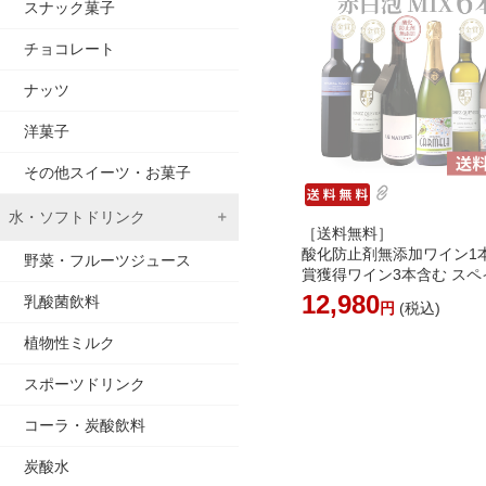
スナック菓子
チョコレート
ナッツ
洋菓子
その他スイーツ・お菓子
水・ソフトドリンク
［送料無料］
酸化防止剤無添加ワイン1
野菜・フルーツジュース
賞獲得ワイン3本含む スペ
赤白泡MIX6本セット［常温
12,980
乳酸菌飲料
円
(税込)
[WT66]【4～5営業日以内
荷】［沖縄・離島は追加送
植物性ミルク
かります］
スポーツドリンク
コーラ・炭酸飲料
炭酸水