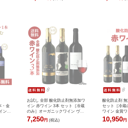
のみ]
追加送料がかか
かかり
[WT71] ワ
お試し 全部 酸化防止剤無添加ワ
酸化防止剤 無
本・金
イン 赤ワイン 3本 セット［冷蔵
セット［冷蔵
イン産
のみ］オーガニックワイン ヴィ
ワイン 金賞ワ
[W]
ーガンワイン 入り オーガニック
イン 入り S
7,250
10,950
円
(税込)
に出
認証 ヴィーガン認証 亜硫酸無添
剤 無添加ワイ
料がか
加 SO2フリー 無添加ワイン ワイ
～5営業日以