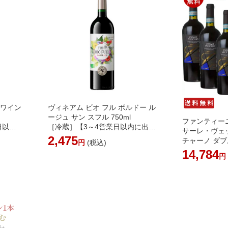
 ワイン
ヴィネアム ビオ フル ボルドー ル
ージュ サン スフル 750ml
ファンティーニ
日以内
［冷蔵］【3～4営業日以内に出
サーレ・ヴェ
ワイン
荷】[W] ボルドー 赤ワイン 酸化
2,475
チャーノ ダブ
円
(税込)
クワイ
防止剤 無添加ワイン
［常温］【3
14,784
会
荷】[W] イタ
め買い