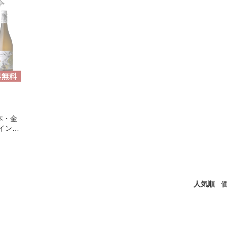
本・金
イン産
］[W]
に出
料がか
人気順