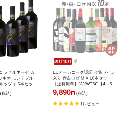
 ファルネーゼ カ
EUオーガニック認証 金賞ワイン
ッキオ モンテプル
入り 赤白ロゼ MIX 10本セット
ルッツォ 6本セット
【送料無料】[W][WT60]【4～5営
～4営業日以内に出
業日以内に出荷】［沖縄・離島は
9,890
円
(税込)
円
(税込)
リア 赤ワイン まと
追加送料がかかります］
1レビュー