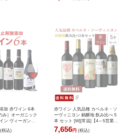
ります］[W]
無料】［沖縄・離島は追加送料が
イン 飲み比べ 福袋
かかります］
添加 赤ワイン 6本
赤ワイン 人気品種 カベルネ・ソ
のみ］オーガニック
ーヴィニヨン 銘醸地 飲み比べ 5
イン ヴィーガンワ
本 セット [W][常温]【4～5営業日
O２フリー 酸化防止
以内に出荷】【送料無料】［沖
7,656
円
(税込)
円
(税込)
ン 亜硫酸無添加【4
縄・離島は追加送料がかかりま
内に出荷】【送料無
す］