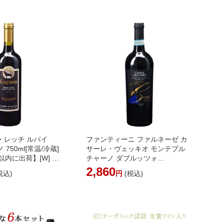
T35] ［沖縄・離島は
かります］
・レッチ ルパイ
ファンティーニ ファルネーゼ カ
750ml[常温/冷蔵]
サーレ・ヴェッキオ モンテプル
以内に出荷】[W] イ
チャーノ ダブルッツォ
ン
【3～4営業日以内に出荷】イタリ
2,860
税込)
円
(税込)
ア 赤ワイン