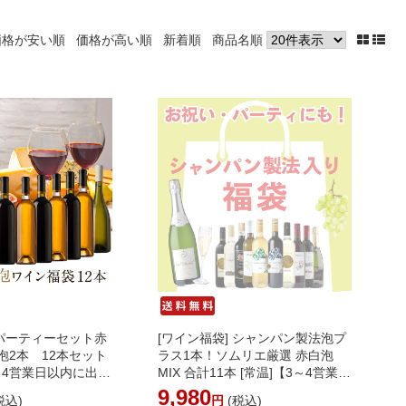
価格が安い順
価格が高い順
新着順
商品名順
 パーティーセット赤
[ワイン福袋] シャンパン製法泡プ
泡2本 12本セット
ラス1本！ソムリエ厳選 赤白泡
～4営業日以内に出
MIX 合計11本 [常温]【3～4営業日
料】［沖縄・離島は
以内に出荷】[W] [WT510] 【送料
9,980
税込)
円
(税込)