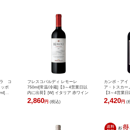
ンセット フランス 自然派ワイン
料】 [W][W
【4～5営業日以内に出荷】【送料
追加送料がか
無料】 [W]［沖縄・離島は追加送
料がかかります］
ラ コ
フレスコバルディ レモーレ
カンポ・アイ
ラッポ
750ml[常温/冷蔵]【3～4営業日以
ア・トスカーノ 
l[常
内に出荷】[W] イタリア 赤ワイン
【3～4営業日
に出
タリア 赤ワイ
2,860
2,420
円
(税込)
円
(