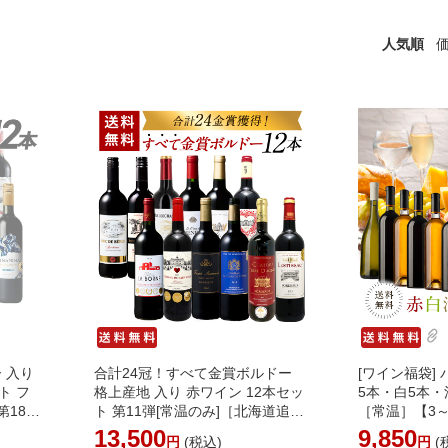
人気順
ボルドー 入り
合計24冠！すべて金賞ボルドー
[ワイン福袋]
ト フ
格上産地 入り 赤ワイン 12本セッ
5本・白5本・
第18弾
ト 第11弾[常温のみ]［北海道追加
［常温］【3
」[3～
料金 沖縄不可］[WT515][W]
荷】【送料無
13,500
9,850
円
(税込)
円
(