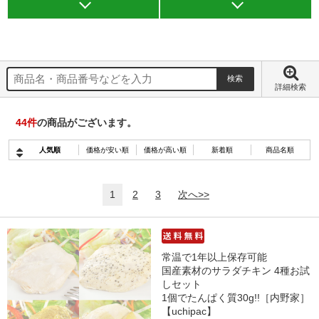
詳細検索
44
件
の商品がございます。
人気順
価格が安い順
価格が高い順
新着順
商品名順
1
2
3
次へ>>
常温で1年以上保存可能
国産素材のサラダチキン 4種お試
しセット
1個でたんぱく質30g!!［内野家］
【uchipac】