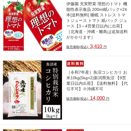
伊藤園 充実野菜 理想のトマト 機
能性表示食品 200ml紙パック×24
本[送料無料] 睡眠 ストレス トマ
トジュース トマト 紙パック ジュ
ース【3～4営業日以内に出荷】
［北海道・沖縄・離島は追加送料
がかかります］
3,410
販売価格(税込):
円
［令和7年産］魚沼コシヒカリ お
米10kg(5kg×2)新潟県魚沼 【9営
業日以内出荷】【送料無料】【代
引不可】※沖縄不可
14,000
販売価格(税込):
円