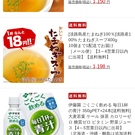
1,150
販売価格(税込):
円
[淡路島産たまねぎ100％]淡路産1
00% たまねぎスープ400g
10個まで1配送でお届け
［メール便］【3～4営業日以内
に出荷】【送料無料】
1,198
販売価格(税込):
円
伊藤園 ごくごく飲める 毎日1杯
の青汁 350gPET×24本[送料無料]
大麦若葉 ケール 抹茶 カロリーゼ
ロ 糖質ゼロ ビタミン 野菜ジュー
ス【4～5営業日以内に出荷】
［北海道・沖縄・離島は追加送料