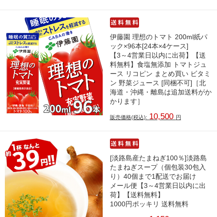
伊藤園 理想のトマト 200ml紙パ
ック×96本[24本×4ケース]
【3～4営業日以内に出荷】【送
料無料】食塩無添加 トマトジュ
ース リコピン まとめ買い ビタミ
ン 野菜ジュース [同梱不可]［北
海道・沖縄・離島は追加送料がか
かります］
10,500
販売価格(税込):
円
[淡路島産たまねぎ100％]淡路島
たまねぎスープ（個包装30包入
り）40個まで1配送でお届け
メール便【3～4営業日以内に出
荷】【送料無料】
1000円ポッキリ 送料無料