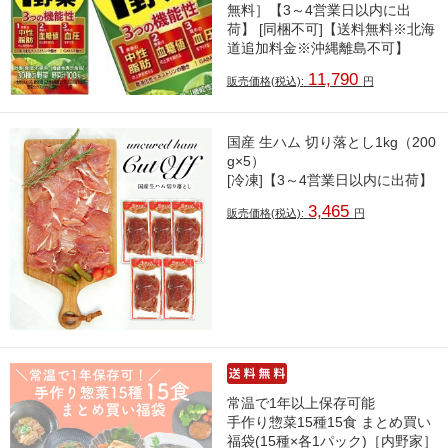
無料］【3～4営業日以内に出
荷】 [同梱不可]【送料無料※北海
道追加料金※沖縄離島不可】
11,790
販売価格(税込):
円
国産 生ハム 切り落とし1kg（200
g×5）
[冷凍]【3～4営業日以内に出荷】
3,465
販売価格(税込):
円
常温で1年以上保存可能
手作り惣菜15種15食 まとめ買い
福袋(15種×各1パック)［内野家］