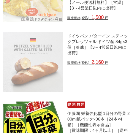
【メール便送料無料】［常温］
【3～4営業日以内に出荷】
1,500
販売価格(税込):
円
ドイツパン バターイン スティッ
クプレッツェル ドイツ産 84g×3
個［冷凍］【3～4営業日以内に
出荷】
2,160
販売価格(税込):
円
伊藤園 栄養強化型 1日分の野菜 2
00ml紙パック×96本［24本×4
箱］［機能性表示食品］
［賞味期限：4ヶ月以上］［送料