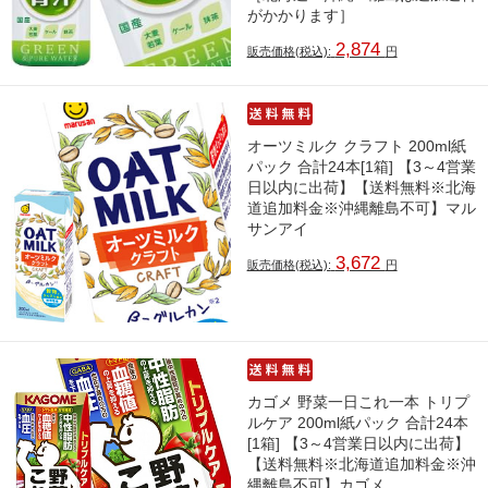
がかかります］
2,874
販売価格(税込):
円
オーツミルク クラフト 200ml紙
パック 合計24本[1箱] 【3～4営業
日以内に出荷】【送料無料※北海
道追加料金※沖縄離島不可】マル
サンアイ
3,672
販売価格(税込):
円
カゴメ 野菜一日これ一本 トリプ
ルケア 200ml紙パック 合計24本
[1箱] 【3～4営業日以内に出荷】
【送料無料※北海道追加料金※沖
縄離島不可】カゴメ