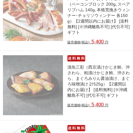
（ベーコンブロック 200g､スペア
リブハム 140g､本格荒挽きウィン
ナー･チョリソウィンナー 各150
g）【2週間以内にお届け】 [送料
無料] [※沖縄離島不可] [代引不可]
ギフト
5,400
販売価格(税込):
円
漬魚三彩（西京漬けかじき鮪、沖
さわら、粕漬けかじき鮪、沖さわ
ら、まぐろみりん醤油漬け、まぐ
ろ味噌漬け 計525g）【2週間以
内にお届け】 [送料無料] [※沖縄
離島不可] [代引不可] ギフト
5,400
販売価格(税込):
円