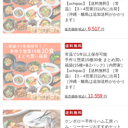
【uchipac】【送料無料】［常
温］【3～4営業日以内に出荷】
［沖縄・離島は追加送料がかかり
ます］
6,517
販売価格(税込):
円
常温で1年以上保存可能
手作り惣菜15種30食 まとめ買い
福袋(15種×各2パック)［内野家］
【uchipac】【送料無料】［常
温］【3～4営業日以内に出荷】
［沖縄・離島は追加送料がかかり
ます］
11,559
販売価格(税込):
円
ケンボロー手作りハム工房 ハ
ム・ソーセージおすすめセット