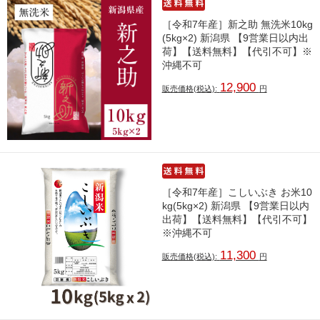
［令和7年産］新之助 無洗米10kg
(5kg×2) 新潟県 【9営業日以内出
荷】【送料無料】【代引不可】※
沖縄不可
12,900
販売価格(税込):
円
［令和7年産］こしいぶき お米10
kg(5kg×2) 新潟県 【9営業日以内
出荷】【送料無料】【代引不可】
※沖縄不可
11,300
販売価格(税込):
円