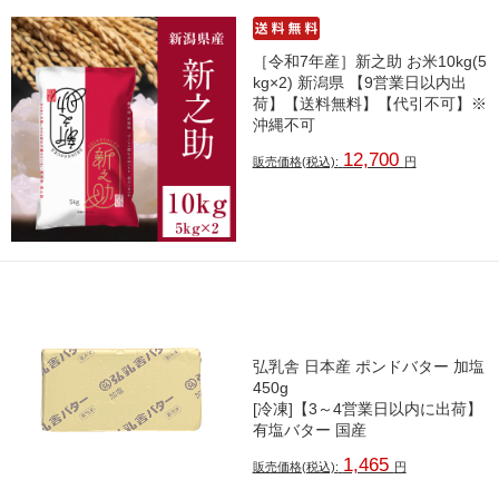
［令和7年産］新之助 お米10kg(5
kg×2) 新潟県 【9営業日以内出
荷】【送料無料】【代引不可】※
沖縄不可
12,700
販売価格(税込):
円
弘乳舎 日本産 ポンドバター 加塩
450g
[冷凍]【3～4営業日以内に出荷】
有塩バター 国産
1,465
販売価格(税込):
円