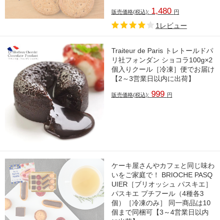
1,480
販売価格(税込):
円
1レビュー
Traiteur de Paris トレトールドパ
リ社フォンダン ショコラ100g×2
個入りクール［冷凍］便でお届け
【2～3営業日以内に出荷】
999
販売価格(税込):
円
ケーキ屋さんやカフェと同じ味わ
いをご家庭で！ BRIOCHE PASQ
UIER［ブリオッシュ パスキエ］
パスキエ プチフール（4種各3
個）［冷凍のみ］ 同一商品は10
個まで同梱可【3～4営業日以内