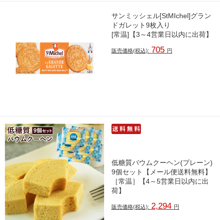
サンミッシェル[StMIchel]グラン
ドガレット9枚入り
[常温]【3～4営業日以内に出荷】
705
販売価格(税込):
円
低糖質バウムクーヘン(プレーン)
9個セット【メール便送料無料】
［常温］【4～5営業日以内に出
荷】
2,294
販売価格(税込):
円