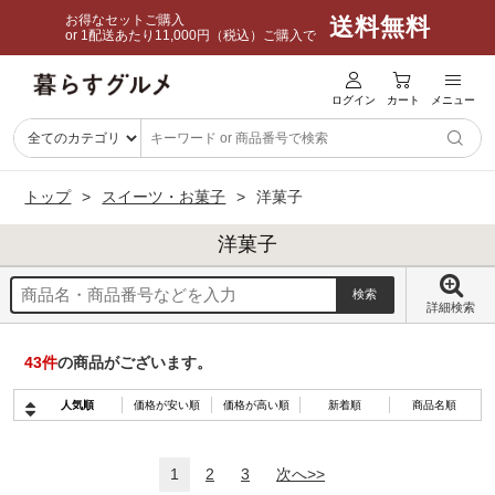
お得なセットご購入
送料無料
or 1配送あたり11,000円（税込）ご購入で
ログイン
カート
メニュー
トップ
スイーツ・お菓子
洋菓子
洋菓子
詳細検索
43
件
の商品がございます。
人気順
価格が安い順
価格が高い順
新着順
商品名順
1
2
3
次へ>>