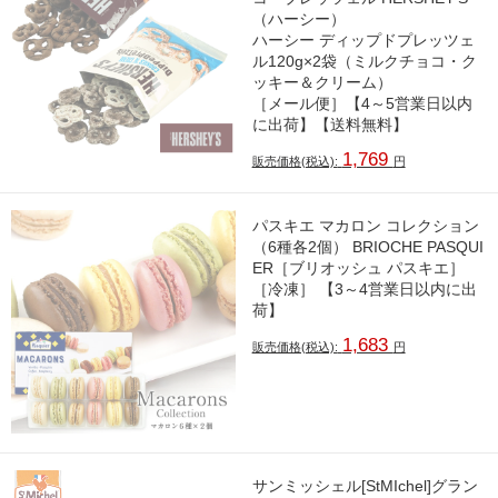
（ハーシー）
ハーシー ディップドプレッツェ
ル120g×2袋（ミルクチョコ・ク
ッキー＆クリーム）
［メール便］【4～5営業日以内
に出荷】【送料無料】
1,769
販売価格(税込):
円
パスキエ マカロン コレクション
（6種各2個） BRIOCHE PASQUI
ER［ブリオッシュ パスキエ］
［冷凍］ 【3～4営業日以内に出
荷】
1,683
販売価格(税込):
円
サンミッシェル[StMIchel]グラン