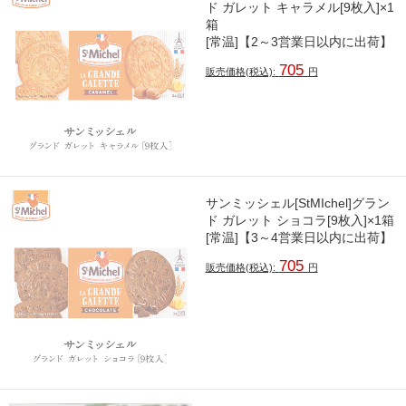
ド ガレット キャラメル[9枚入]×1
箱
[常温]【2～3営業日以内に出荷】
705
販売価格(税込):
円
サンミッシェル[StMIchel]グラン
ド ガレット ショコラ[9枚入]×1箱
[常温]【3～4営業日以内に出荷】
705
販売価格(税込):
円