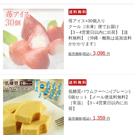
苺アイス×30個入り
クール［冷凍］便でお届け
【3～4営業日以内に出荷】【送
料無料】［沖縄・離島は追加送料
がかかります］
3,096
販売価格(税込):
円
低糖質バウムクーヘン(プレーン)
5個セット【メール便送料無料】
［常温］【3～4営業日以内に出
荷】
1,359
販売価格(税込):
円