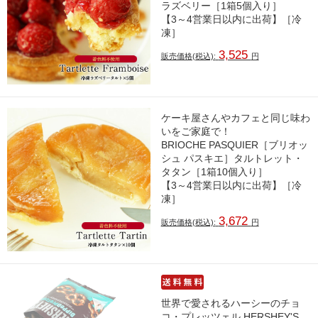
ラズベリー［1箱5個入り］
【3～4営業日以内に出荷】［冷
凍］
3,525
販売価格(税込):
円
ケーキ屋さんやカフェと同じ味わ
いをご家庭で！
BRIOCHE PASQUIER［ブリオッ
シュ パスキエ］タルトレット・
タタン［1箱10個入り］
【3～4営業日以内に出荷】［冷
凍］
3,672
販売価格(税込):
円
世界で愛されるハーシーのチョ
コ・プレッツェル HERSHEY'S