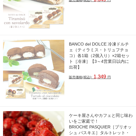
販売価格(税込):
円
BANCO del DOLCE 冷凍ドルチ
ェ（ティラミス・トリュフチョ
コ）各1箱（2個入り）×2箱セッ
ト［冷凍］【3～4営業日以内に
出荷】
1,349
販売価格(税込):
円
ケーキ屋さんやカフェと同じ味わ
いをご家庭で！
BRIOCHE PASQUIER［ブリオッ
シュ パスキエ］タルトレット・