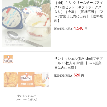
［kiri］キリ クリームチーズアイ
ス12個セット［ギフトボックス
入り］［冷凍］［同梱不可］【2
～3営業日以内に出荷】【送料無
料】
4,548
販売価格(税込):
円
サンミッシェル[StMIchel]プチブ
ール 15枚入り[常温]【3～4営業
日以内に出荷】
626
販売価格(税込):
円