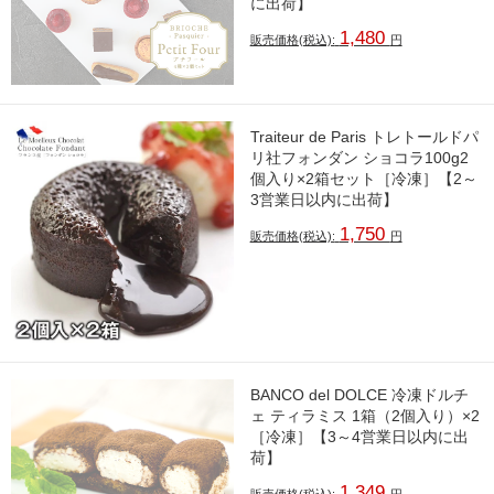
に出荷】
1,480
販売価格(税込):
円
Traiteur de Paris トレトールドパ
リ社フォンダン ショコラ100g2
個入り×2箱セット［冷凍］【2～
3営業日以内に出荷】
1,750
販売価格(税込):
円
BANCO del DOLCE 冷凍ドルチ
ェ ティラミス 1箱（2個入り）×2
［冷凍］【3～4営業日以内に出
荷】
1,349