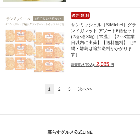
サンミッシェル［StMIchel］グラ
ンドガレット アソート6箱セット
(2種×各3箱)［常温］【2～3営業
日以内に出荷】【送料無料】［沖
縄・離島は追加送料がかかりま
す］
2,085
販売価格(税込):
円
1
2
3
次へ>>
暮らすグルメ公式LINE