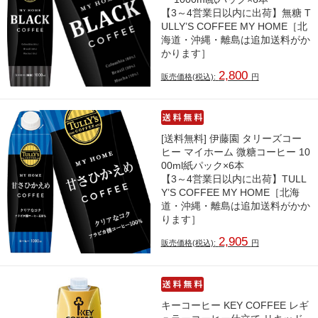
【3～4営業日以内に出荷】無糖 T
ULLY’S COFFEE MY HOME［北
海道・沖縄・離島は追加送料がか
かります］
2,800
販売価格(税込):
円
[送料無料] 伊藤園 タリーズコー
ヒー マイホーム 微糖コーヒー 10
00ml紙パック×6本
【3～4営業日以内に出荷】TULL
Y’S COFFEE MY HOME［北海
道・沖縄・離島は追加送料がかか
ります］
2,905
販売価格(税込):
円
キーコーヒー KEY COFFEE レギ