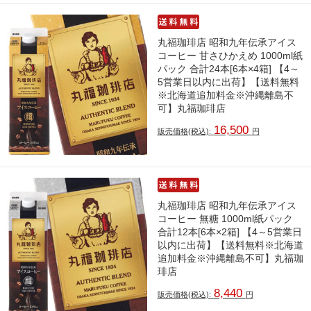
丸福珈琲店 昭和九年伝承アイス
コーヒー 甘さひかえめ 1000ml紙
パック 合計24本[6本×4箱] 【4～
5営業日以内に出荷】【送料無料
※北海道追加料金※沖縄離島不
可】丸福珈琲店
16,500
販売価格(税込):
円
丸福珈琲店 昭和九年伝承アイス
コーヒー 無糖 1000ml紙パック
合計12本[6本×2箱] 【4～5営業日
以内に出荷】【送料無料※北海道
追加料金※沖縄離島不可】丸福珈
琲店
8,440
販売価格(税込):
円