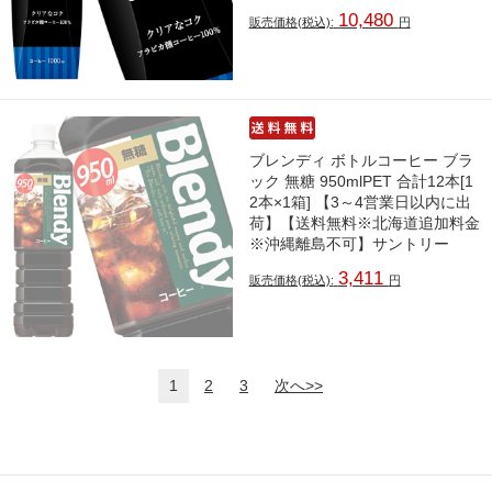
10,480
販売価格(税込):
円
ブレンディ ボトルコーヒー ブラ
ック 無糖 950mlPET 合計12本[1
2本×1箱] 【3～4営業日以内に出
荷】【送料無料※北海道追加料金
※沖縄離島不可】サントリー
3,411
販売価格(税込):
円
1
2
3
次へ>>