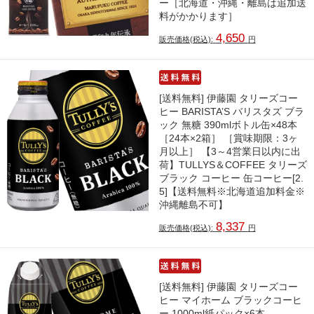
ー［北海道・沖縄・離島は追加送
料がかかります］
4,650
販売価格(税込):
円
[送料無料] 伊藤園 タリーズコー
ヒー BARISTA’S バリスタズ ブラ
ック 無糖 390mlボトル缶×48本
［24本×2箱］ ［賞味期限：3ヶ
月以上］ 【3～4営業日以内に出
荷】TULLYS＆COFFEE タリーズ
ブラック コーヒー 缶コーヒー[2.
5]【送料無料※北海道追加料金※
沖縄離島不可】
8,337
販売価格(税込):
円
[送料無料] 伊藤園 タリーズコー
ヒー マイホーム ブラックコーヒ
ー 1000ml紙パック×6本