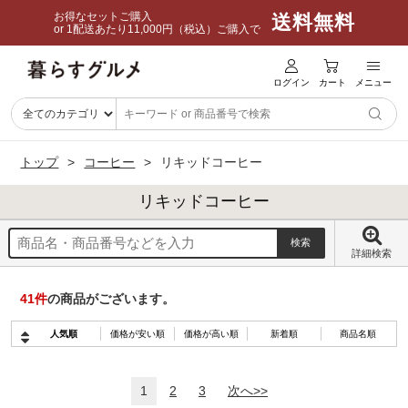
お得なセットご購入
送料無料
or 1配送あたり11,000円（税込）ご購入で
ログイン
カート
メニュー
トップ
コーヒー
リキッドコーヒー
リキッドコーヒー
詳細検索
41
件
の商品がございます。
人気順
価格が安い順
価格が高い順
新着順
商品名順
1
2
3
次へ>>