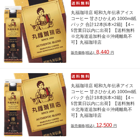
丸福珈琲店 昭和九年伝承アイス
コーヒー 甘さひかえめ 1000ml紙
パック 合計12本[6本×2箱] 【4～
5営業日以内に出荷】【送料無料
※北海道追加料金※沖縄離島不
可】丸福珈琲店
8,440
販売価格(税込):
円
丸福珈琲店 昭和九年伝承アイス
コーヒー 甘さひかえめ 1000ml紙
パック 合計18本[6本×3箱] 【4～
5営業日以内に出荷】【送料無料
※北海道追加料金※沖縄離島不
可】丸福珈琲店
12,500
販売価格(税込):
円