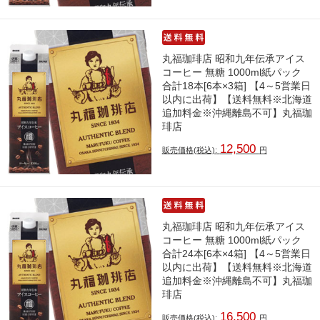
丸福珈琲店 昭和九年伝承アイス
コーヒー 無糖 1000ml紙パック
合計18本[6本×3箱] 【4～5営業日
以内に出荷】【送料無料※北海道
追加料金※沖縄離島不可】丸福珈
琲店
12,500
販売価格(税込):
円
丸福珈琲店 昭和九年伝承アイス
コーヒー 無糖 1000ml紙パック
合計24本[6本×4箱] 【4～5営業日
以内に出荷】【送料無料※北海道
追加料金※沖縄離島不可】丸福珈
琲店
16,500
販売価格(税込):
円