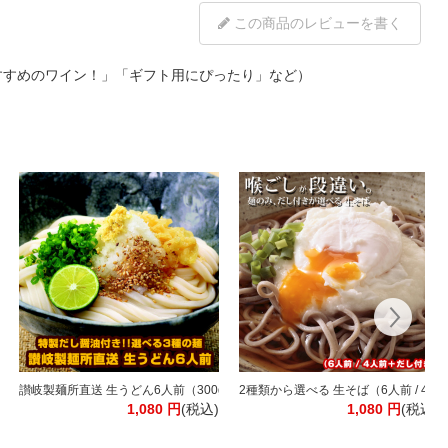
この商品のレビューを書く
すすめのワイン！」「ギフト用にぴったり」など）
ング ワイン 【常温】[WT511]【3～4営業日以内に出荷】[W] ワイン福袋 飲み
本！ソムリエ厳選 赤白泡 MIX 合計11本 [常温]【3～4営業日以内に出荷】[W] [
讃岐製麺所直送 生うどん6人前（300g×2P）［だし付き］選べる3種（通常麺
2種類から選べる 生そば（6人前 / 
1,080
円
(税込)
1,080
円
(税込)