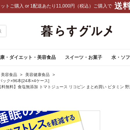
送
セットご購入
or 1配送あたり11,000円（税込）ご購入で
康・ダイエット・美容食品
スイーツ・お菓子
水・ソフ
・美容食品
美容健康食品
ック×96本[24本×4ケース]
送料無料】食塩無添加 トマトジュース リコピン まとめ買い ビタミン 