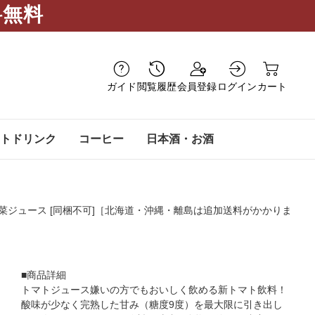
料無料
ガイド
閲覧履歴
会員登録
ログイン
カート
トドリンク
コーヒー
日本酒・お酒
野菜ジュース [同梱不可]［北海道・沖縄・離島は追加送料がかかりま
■商品詳細
トマトジュース嫌いの方でもおいしく飲める新トマト飲料！
酸味が少なく完熟した甘み（糖度9度）を最大限に引き出し