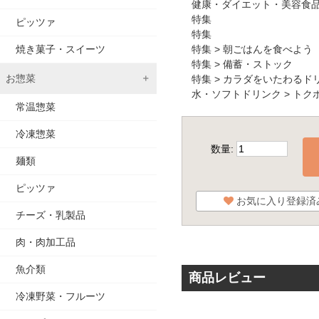
健康・ダイエット・美容食
特集
ピッツァ
特集
特集
>
朝ごはんを食べよう
焼き菓子・スイーツ
特集
>
備蓄・ストック
お惣菜
特集
>
カラダをいたわるド
水・ソフトドリンク
>
トク
常温惣菜
冷凍惣菜
数量:
麺類
ピッツァ
お気に入り登録済
チーズ・乳製品
肉・肉加工品
魚介類
商品レビュー
冷凍野菜・フルーツ