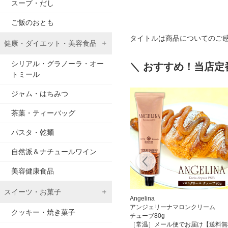
スープ・だし
ご飯のおとも
タイトルは商品についてのご
健康・ダイエット・美容食品
シリアル・グラノーラ・オー
＼ おすすめ！当店定
トミール
ジャム・はちみつ
茶葉・ティーバッグ
パスタ・乾麺
自然派＆ナチュールワイン
美容健康食品
スイーツ・お菓子
離島は追加送料がかかります］
ックコーヒー 1000ml紙パック 合計12本[6本×2箱] 【3～4営業日以内に出荷
[送料無料] 丸福珈琲店
Angelina
料がかかります］
昭和九年伝承アイスコーヒー
アンジェリーナマロンクリーム
込)
クッキー・焼き菓子
ます］
無糖 1000ml紙パック×6本
チューブ80g
リップパック［北海道・沖縄・離島は追加送料がかかります］
【4～5営業日以内に出荷】 1L 1l コーヒー アイスコーヒー 紙パック 
［常温］メール便でお届け【送料無