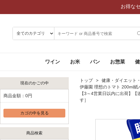
お得な
ワイン
お米
パン
お惣菜
健
トップ
健康・ダイエット
現在のかごの中
伊藤園 理想のトマト 200ml紙パ
【3～4営業日以内に出荷】【
商品金額：
0円
す］
カゴの中を見る
商品検索