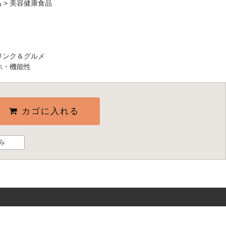
品
>
美容健康食品
リンク＆グルメ
ホ・機能性
カゴに入れる
み