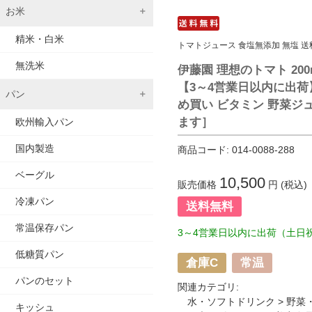
お米
精米・白米
トマトジュース 食塩無添加 無塩 送
無洗米
伊藤園 理想のトマト 200
【3～4営業日以内に出荷
パン
め買い ビタミン 野菜ジ
ます］
欧州輸入パン
国内製造
商品コード:
014-0088-288
ベーグル
10,500
販売価格
円 (税込)
冷凍パン
送料無料
常温保存パン
3～4営業日以内に出荷（土日
低糖質パン
倉庫C
常温
パンのセット
関連カテゴリ:
水・ソフトドリンク
>
野菜
キッシュ