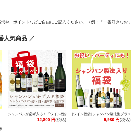
感想や、ポイントなどご自由にご記入ください。（例：「一番好きなお
番人気商品 ／
】【送料無料※北海道追加料金※沖縄離島不可】伊藤園
シャンパンが必ず入る！『ワイン福袋』欧州産ワイン9本入り 赤 白 泡 スパークリ
[ワイン福袋] シャンパン製法泡プラス1
12,800
円
(税込)
9,980
円
(税込)
ブラック 無糖 リキッドコーヒー［北海道・沖縄・離島は追加送料がかかります］
料】【3～4営業日以内に出荷】