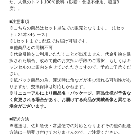
た、人気のトマト100％飲料（砂糖・食塩不使用、糖度9
度）。
■注意事項
※こちらの商品はセット単位での販売となります。（1セッ
ト：24本×4ケース）
※1セットまで１配送でお届け可能です。
※他商品との同梱不可
※代金引換をご利用いただくことが出来ません。代金引換を選
択された場合、改めて他のお支払い手段のご選択、もしくはキ
ャンセルのご案内をさせていただきますので、予めご了承くだ
さい。
※紙パック商品の為、運送時に角などが多少潰れる可能性があ
りますが、交換保障は対応しかねます。
※リニューアルにより商品名・パッケージ、商品仕様が予告な
く変更される場合があり、お届けする商品が掲載画像と異なる
場合がございます。
■配送方法
※運送は、佐川急便・常温便での対応となりますその他の配送
方法は一切受け付けておりませんので、ご注意ください。