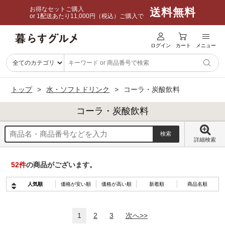
お得なセットご購入
送料無料
or 1配送あたり11,000円（税込）ご購入で
ログイン
カート
メニュー
トップ
水・ソフトドリンク
コーラ・炭酸飲料
コーラ・炭酸飲料
詳細検索
52
件
の商品がございます。
人気順
価格が安い順
価格が高い順
新着順
商品名順
1
2
3
次へ>>