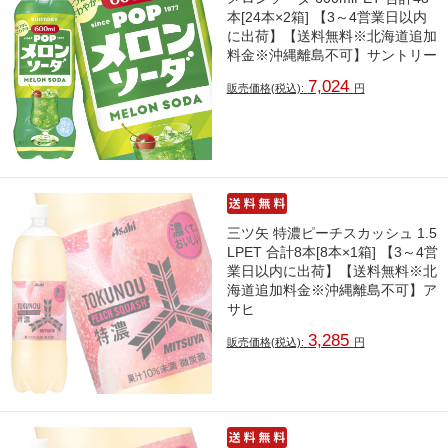
本[24本×2箱] 【3～4営業日以内
に出荷】【送料無料※北海道追加
料金※沖縄離島不可】サントリー
7,024
販売価格(税込):
円
三ツ矢 特濃ピーチスカッシュ 1.5
LPET 合計8本[8本×1箱] 【3～4営
業日以内に出荷】【送料無料※北
海道追加料金※沖縄離島不可】ア
サヒ
3,285
販売価格(税込):
円