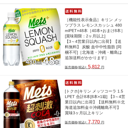
［機能性表示食品］キリン メッ
ツプラス レモンスカッシュ 480
mlPET×48本［40本+おまけ8本］
[賞味期限：2ヶ月以上]
【3～4営業日以内に出荷】【送
料無料】 炭酸 血中中性脂肪 [同
梱不可]［北海道・沖縄・離島は
追加送料がかかります］
5,812
販売価格(税込):
円
[トクホ]キリン メッツコーラ 1.5
LPET 合計8本[8本×1箱] 【3～4営
業日以内に出荷】【送料無料※北
海道追加料金※沖縄離島不可】
賞味3ヶ月以上キリン
7,770
販売価格(税込):
円