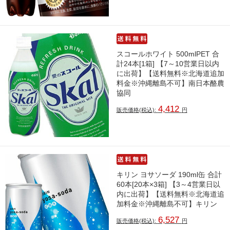
スコールホワイト 500mlPET 合
計24本[1箱] 【7～10営業日以内
に出荷】【送料無料※北海道追加
料金※沖縄離島不可】南日本酪農
協同
4,412
販売価格(税込):
円
キリン ヨサソーダ 190ml缶 合計
60本[20本×3箱] 【3～4営業日以
内に出荷】【送料無料※北海道追
加料金※沖縄離島不可】キリン
6,527
販売価格(税込):
円