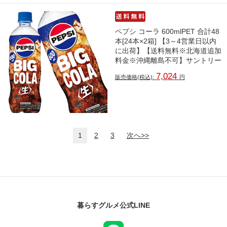
ペプシ コーラ 600mlPET 合計48
本[24本×2箱] 【3～4営業日以内
に出荷】【送料無料※北海道追加
料金※沖縄離島不可】サントリー
7,024
販売価格(税込):
円
1
2
3
次へ>>
暮らすグルメ公式LINE