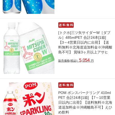
[トクホ]三ツ矢サイダーW［ダブ
ル］485mlPET 合計24本[1箱]
【3～4営業日以内に出荷】【送
料無料※北海道追加料金※沖縄離
島不可】 賞味3ヶ月以上アサヒ
5,054
販売価格(税込):
円
POM ポンスパークリング 410ml
PET 合計24本[1箱] 【7～10営業
日以内に出荷】【送料無料※北海
道追加料金※沖縄離島不可】えひ
め飲料