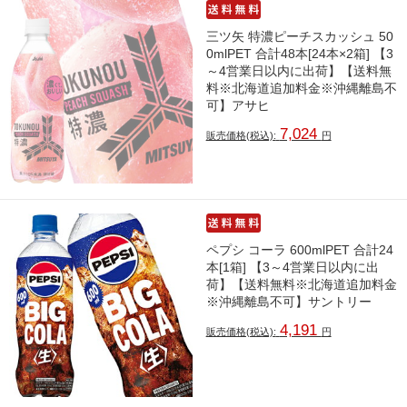
三ツ矢 特濃ピーチスカッシュ 50
0mlPET 合計48本[24本×2箱] 【3
～4営業日以内に出荷】【送料無
料※北海道追加料金※沖縄離島不
可】アサヒ
7,024
販売価格(税込):
円
ペプシ コーラ 600mlPET 合計24
本[1箱] 【3～4営業日以内に出
荷】【送料無料※北海道追加料金
※沖縄離島不可】サントリー
4,191
販売価格(税込):
円