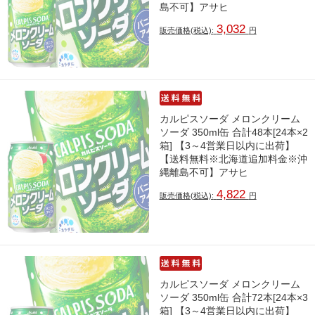
島不可】アサヒ
3,032
販売価格(税込):
円
カルピスソーダ メロンクリーム
ソーダ 350ml缶 合計48本[24本×2
箱] 【3～4営業日以内に出荷】
【送料無料※北海道追加料金※沖
縄離島不可】アサヒ
4,822
販売価格(税込):
円
カルピスソーダ メロンクリーム
ソーダ 350ml缶 合計72本[24本×3
箱] 【3～4営業日以内に出荷】