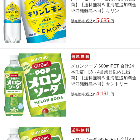
荷】【送料無料※北海道追加料金
※沖縄離島不可】キリン
5,685
販売価格(税込):
円
メロンソーダ 600mlPET 合計24
本[1箱] 【3～4営業日以内に出
荷】【送料無料※北海道追加料金
※沖縄離島不可】サントリー
4,191
販売価格(税込):
円
メロンソーダ 600mlPET 合計48