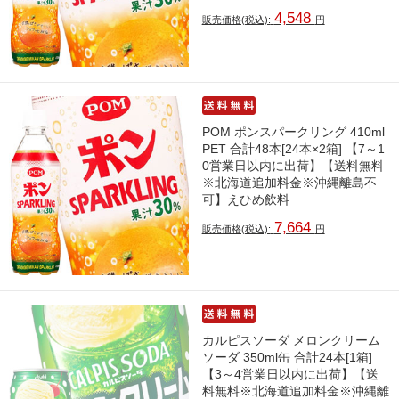
4,548
販売価格(税込):
円
POM ポンスパークリング 410ml
PET 合計48本[24本×2箱] 【7～1
0営業日以内に出荷】【送料無料
※北海道追加料金※沖縄離島不
可】えひめ飲料
7,664
販売価格(税込):
円
カルピスソーダ メロンクリーム
ソーダ 350ml缶 合計24本[1箱]
【3～4営業日以内に出荷】【送
料無料※北海道追加料金※沖縄離