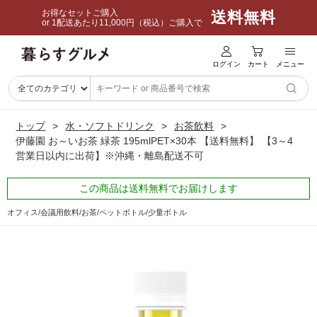
お得なセットご購入
送料無料
or 1配送あたり11,000円（税込）ご購入で
ログイン
カート
メニュー
トップ
水・ソフトドリンク
お茶飲料
伊藤園 お～いお茶 緑茶 195mlPET×30本 【送料無料】 【3～4
営業日以内に出荷】※沖縄・離島配送不可
この商品は送料無料でお届けします
オフィス/会議用飲料/お茶/ペットボトル/少量ボトル