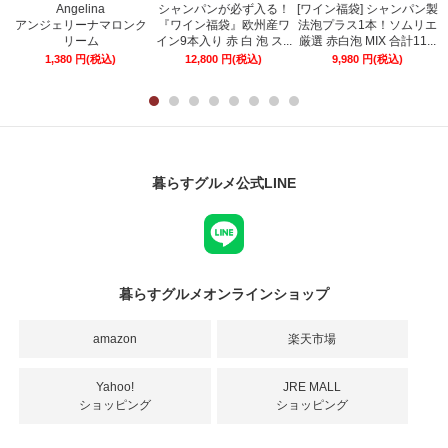
Angelina
シャンパンが必ず入る！
[ワイン福袋] シャンパン製
ー
アンジェリーナマロンク
『ワイン福袋』欧州産ワ
法泡プラス1本！ソムリエ
リーム
イン9本入り 赤 白 泡 ス...
厳選 赤白泡 MIX 合計11...
1,380
円
(税込)
12,800
円
(税込)
9,980
円
(税込)
暮らすグルメ公式LINE
暮らすグルメオンラインショップ
amazon
楽天市場
Yahoo!
JRE MALL
ショッピング
ショッピング