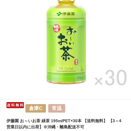
倉庫C
常温
伊藤園 お～いお茶 緑茶 195mlPET×30本 【送料無料】 【3～4
営業日以内に出荷】※沖縄・離島配送不可