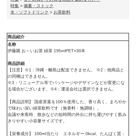
特集
>
備蓄・ストック
水・ソフトドリンク
>
お茶飲料
商品紹介
名称
伊藤園 お～いお茶 緑茶 195mlPET×30本
商品詳細
【注意】※1：沖縄・離島は配送できません。 ※2：他商品と
の同梱はできません。
※3：リニューアル等でパッケージやデザインなどが変更にな
る場合がございます。※4：運送会社は選択できません。
【商品説明】 国産茶葉を100％使用した、香り高く、まろやか
で味わい深い緑茶飲料です（無香料・無調味）。
会議や来客時、散歩などの短時間の外出に持ち運びやすく飲み
きりやすい小容量サイズです。
【栄養成分】 100ml当たり エネルギー:0kcal、たんぱく質：