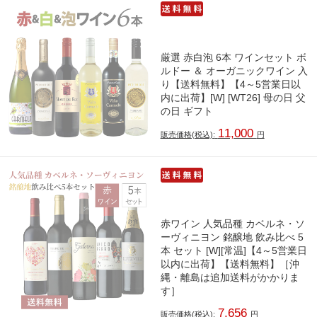
厳選 赤白泡 6本 ワインセット ボ
ルドー ＆ オーガニックワイン 入
り【送料無料】【4～5営業日以
内に出荷】[W] [WT26] 母の日 父
の日 ギフト
11,000
販売価格(税込):
円
赤ワイン 人気品種 カベルネ・ソ
ーヴィニヨン 銘醸地 飲み比べ 5
本 セット [W][常温]【4～5営業日
以内に出荷】【送料無料】［沖
縄・離島は追加送料がかかりま
す］
7,656
販売価格(税込):
円