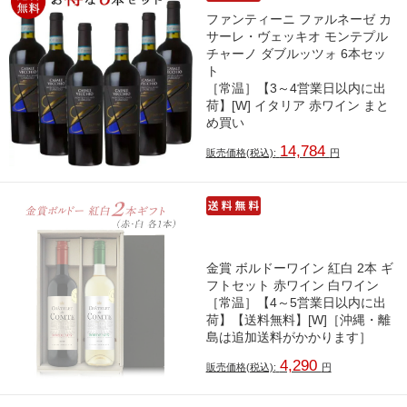
ファンティーニ ファルネーゼ カ
サーレ・ヴェッキオ モンテプル
チャーノ ダブルッツォ 6本セッ
ト
［常温］【3～4営業日以内に出
荷】[W] イタリア 赤ワイン まと
め買い
14,784
販売価格(税込):
円
金賞 ボルドーワイン 紅白 2本 ギ
フトセット 赤ワイン 白ワイン
［常温］【4～5営業日以内に出
荷】【送料無料】[W]［沖縄・離
島は追加送料がかかります］
4,290
販売価格(税込):
円