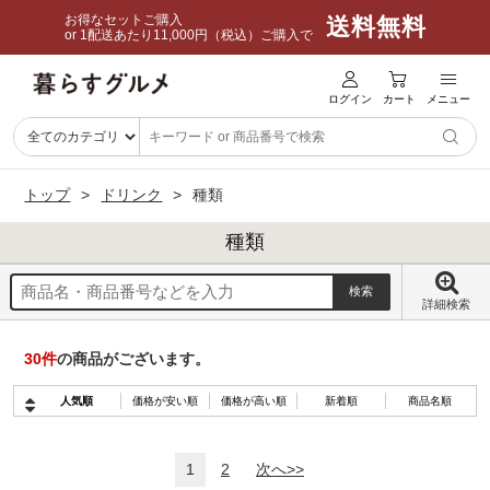
お得なセットご購入
送料無料
or 1配送あたり11,000円（税込）ご購入で
ログイン
カート
メニュー
トップ
ドリンク
種類
種類
詳細検索
30
件
の商品がございます。
人気順
価格が安い順
価格が高い順
新着順
商品名順
1
2
次へ>>