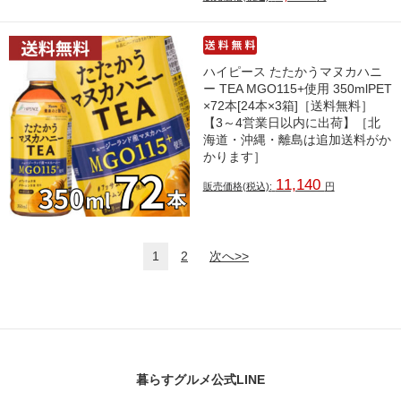
ハイピース たたかうマヌカハニ
ー TEA MGO115+使用 350mlPET
×72本[24本×3箱]［送料無料］
【3～4営業日以内に出荷】［北
海道・沖縄・離島は追加送料がか
かります］
11,140
販売価格(税込):
円
1
2
次へ>>
暮らすグルメ公式LINE