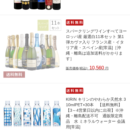
スパークリングワインすべてヨー
ロッパ産 厳選白11本セット 第1
弾カヴァ入り フランス産・イタ
リア産・スペイン産[常温]［沖
縄・離島は追加送料がかかりま
す］
10,560
販売価格(税込):
円
KIRIN キリンのやわらか天然水 3
10mlPET×30本 【送料無料】
【3～4営業日以内に出荷】※沖
縄・離島配送不可 通販限定商
品 水 ミネラルウォーター 会議
用[常温]