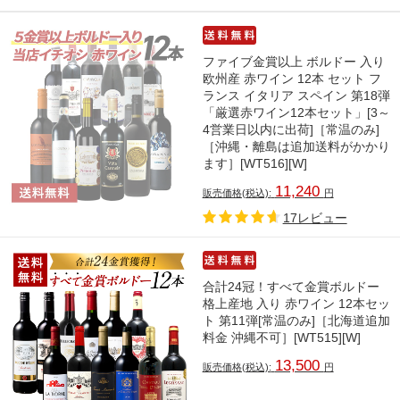
ファイブ金賞以上 ボルドー 入り
欧州産 赤ワイン 12本 セット フ
ランス イタリア スペイン 第18弾
「厳選赤ワイン12本セット」[3～
4営業日以内に出荷]［常温のみ]
［沖縄・離島は追加送料がかかり
ます］[WT516][W]
11,240
販売価格(税込):
円
17レビュー
合計24冠！すべて金賞ボルドー
格上産地 入り 赤ワイン 12本セッ
ト 第11弾[常温のみ]［北海道追加
料金 沖縄不可］[WT515][W]
13,500
販売価格(税込):
円