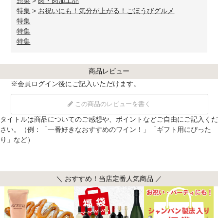
惣菜
>
肉・肉加工品
特集
>
お祝いにも！気分が上がる！ごほうびグルメ
特集
特集
特集
商品レビュー
※
会員ログイン
後にご記入いただけます。
この商品のレビューを書く
タイトルは商品についてのご感想や、ポイントなどご自由にご記入くだ
さい。（例：「一番好きなおすすめのワイン！」「ギフト用にぴった
り」など）
＼ おすすめ！当店定番人気商品 ／