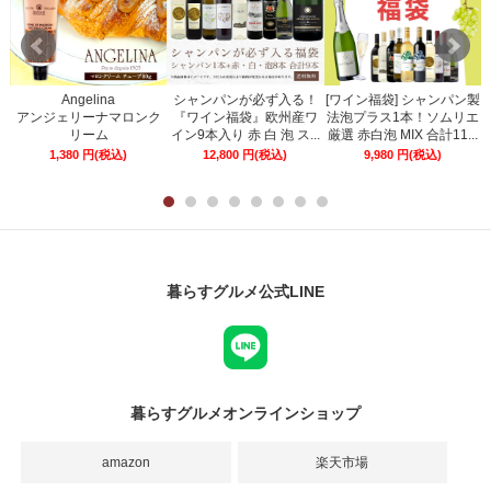
Angelina
シャンパンが必ず入る！
[ワイン福袋] シャンパン製
ー
アンジェリーナマロンク
『ワイン福袋』欧州産ワ
法泡プラス1本！ソムリエ
リーム
イン9本入り 赤 白 泡 ス...
厳選 赤白泡 MIX 合計11...
1,380
円
(税込)
12,800
円
(税込)
9,980
円
(税込)
暮らすグルメ公式LINE
暮らすグルメオンラインショップ
amazon
楽天市場