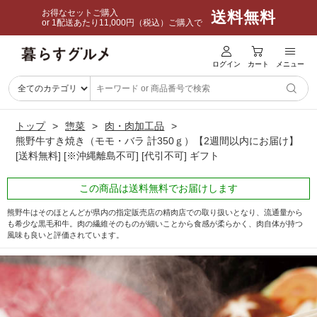
お得なセットご購入
送料無料
or 1配送あたり11,000円（税込）ご購入で
ログイン
カート
メニュー
トップ
惣菜
肉・肉加工品
熊野牛すき焼き（モモ・バラ 計350ｇ）【2週間以内にお届け】
[送料無料] [※沖縄離島不可] [代引不可] ギフト
この商品は送料無料でお届けします
熊野牛はそのほとんどが県内の指定販売店の精肉店での取り扱いとなり、流通量から
も希少な黒毛和牛。肉の繊維そのものが細いことから食感が柔らかく、肉自体が持つ
風味も良いと評価されています。