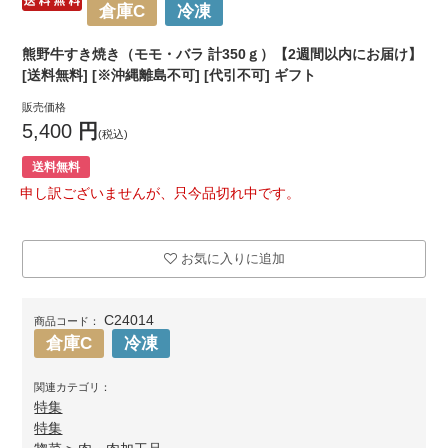
倉庫C
冷凍
熊野牛すき焼き（モモ・バラ 計350ｇ）【2週間以内にお届け】
[送料無料] [※沖縄離島不可] [代引不可] ギフト
販売価格
5,400
円
(税込)
送料無料
申し訳ございませんが、只今品切れ中です。
お気に入りに追加
C24014
商品コード：
倉庫C
冷凍
関連カテゴリ：
特集
特集