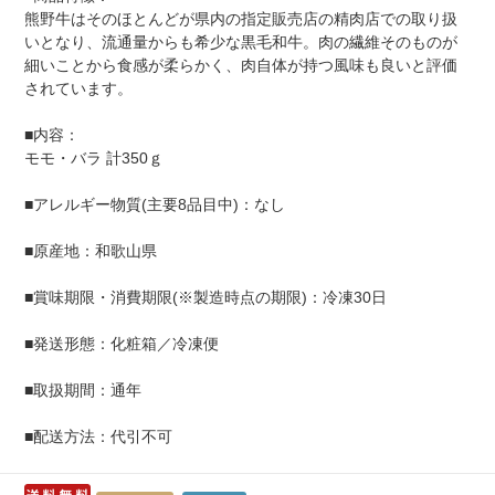
熊野牛はそのほとんどが県内の指定販売店の精肉店での取り扱
いとなり、流通量からも希少な黒毛和牛。肉の繊維そのものが
細いことから食感が柔らかく、肉自体が持つ風味も良いと評価
されています。
■内容：
モモ・バラ 計350ｇ
■アレルギー物質(主要8品目中)：なし
■原産地：和歌山県
■賞味期限・消費期限(※製造時点の期限)：冷凍30日
■発送形態：化粧箱／冷凍便
■取扱期間：通年
■配送方法：代引不可