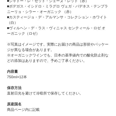
■シャトー・レ・セット・シェーヌ・レッド（赤）
■ボデガス・イシドロ・ミラグロ ヴェガ・バデネス・テンプラ
ニーリョ・シラー・オーガニック （赤）
■カスティージョ・デ・アルマンサ・コレクション・ホワイト
（白）
■ヴィルヘン・デ・ラス・ヴィニャス センティール・ロゼ オ
ーガニック（ロゼ）
※写真はイメージです。実際にお届けの商品は形状やパッケー
ジが異なる場合があります。
※オーガニックワインでも、日本の基準値内での酸化防止剤な
どの添加はありますので、予めご了承ください。
内容量
750ml×12本
保存方法
直射日光を避けて冷暗所で保存してください。
原産国名
商品ページ内に記載