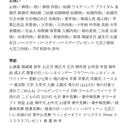
お祝い
お祝い 御祝い 祝い 御祝 内祝い 結婚 ウエディング ブライダル 金
婚式 銀婚式 御結婚 ご結婚 結婚御祝 結婚祝い 結婚内祝い 結婚式
引き出物 引出物記念日 合格祝い 進学祝い 御成人祝 成人祝い 卒
業記念品 卒業祝い 入学祝い 入学内祝い 小学校 中学校 高校 大学
就職祝い 社会人 幼稚園 保育園 入園内祝い 御出産祝 ご出産 出産
祝い 出産内祝い 新築祝い 新築内祝い 新築 御誕生日 誕生日 お誕
生日 バースデー バースデイ バースデープレゼント 七五三御祝
七五三内祝い 753 初節句 節句
季節
お歳暮 御歳暮 新年 お正月 御正月 正月 御年賀 お年賀 年賀 御年
始 成人式 愛妻の日 バレンタインデー フラワーバレンタイン ホ
ワイトデー 受験 ひな祭り 桃の節句 卒業 卒業式 卒園式 イースタ
ー 復活祭 入学 入学式 入園 入園式 母の日 ははのひ 母の日参り
遅れてごめんね ゴールデンウィーク GW ゴールデンウイーク 子
供の日 こどもの日 父の日 七夕 暑中見舞い 暑中御見舞 サマーギ
フト 初盆 お盆 御中元 お中元 お彼岸 暑中見舞い 暑中御見舞い 残
暑御見舞 残暑見舞い 敬老の日 ハロウィン ハロウィーン 七五三
いい夫婦の日 寒中お見舞 ウィンターギフト クリスマス Xmas ク
リスマスプレゼント 春 夏 秋 冬