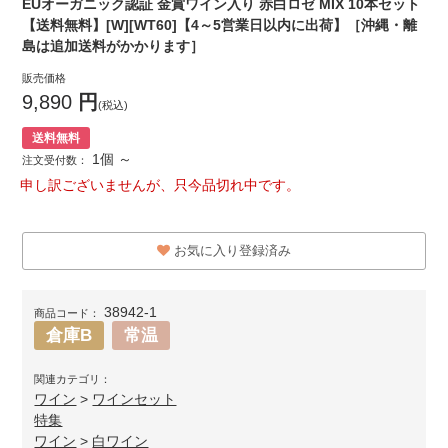
EUオーガニック認証 金賞ワイン入り 赤白ロゼ MIX 10本セット
【送料無料】[W][WT60]【4～5営業日以内に出荷】［沖縄・離
島は追加送料がかかります］
販売価格
9,890
円
(税込)
送料無料
1個 ～
注文受付数：
申し訳ございませんが、只今品切れ中です。
お気に入り登録済み
38942-1
商品コード：
倉庫B
常温
関連カテゴリ：
ワイン
>
ワインセット
特集
ワイン
>
白ワイン