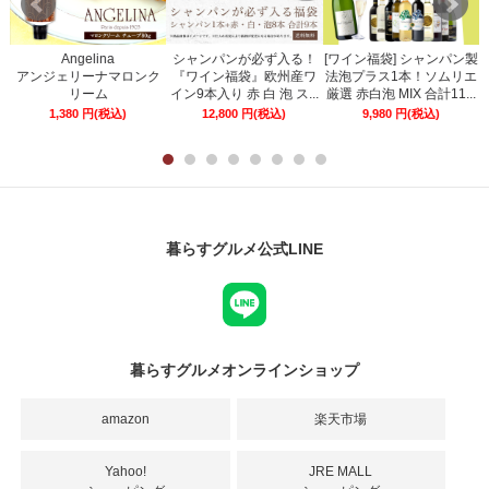
Angelina
シャンパンが必ず入る！
[ワイン福袋] シャンパン製
ー
アンジェリーナマロンク
『ワイン福袋』欧州産ワ
法泡プラス1本！ソムリエ
リーム
イン9本入り 赤 白 泡 ス...
厳選 赤白泡 MIX 合計11...
1,380
円
(税込)
12,800
円
(税込)
9,980
円
(税込)
暮らすグルメ公式LINE
暮らすグルメオンラインショップ
amazon
楽天市場
Yahoo!
JRE MALL