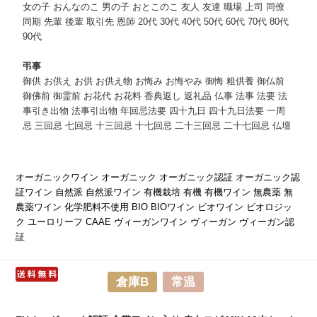
女の子 おんなのこ 男の子 おとこのこ 友人 友達 職場 上司 同僚
同期 先輩 後輩 取引先 恩師 20代 30代 40代 50代 60代 70代 80代
90代
弔事
御供 お供え お供 お供え物 お悔み お悔やみ 御悔 粗供養 御仏前
御佛前 御霊前 お花代 お花料 香典返し 返礼品 仏事 法事 法要 法
事引き出物 法事引出物 年回忌法要 四十九日 四十九日法要 一周
忌 三回忌 七回忌 十三回忌 十七回忌 二十三回忌 二十七回忌 仏壇
オーガニックワイン オーガニック オーガニック認証 オーガニック認
証ワイン 自然派 自然派ワイン 有機栽培 有機 有機ワイン 無農薬 無
農薬ワイン 化学肥料不使用 BIO BIOワイン ビオワイン ビオロジッ
ク ユーロリーフ CAAE ヴィーガンワイン ヴィーガン ヴィーガン認
証
倉庫B
常温