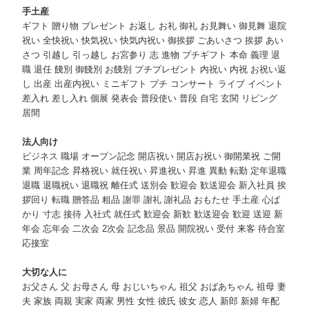
手土産
ギフト 贈り物 プレゼント お返し お礼 御礼 お見舞い 御見舞 退院
祝い 全快祝い 快気祝い 快気内祝い 御挨拶 ごあいさつ 挨拶 あい
さつ 引越し 引っ越し お宮参り 志 進物 プチギフト 本命 義理 退
職 退任 餞別 御餞別 お餞別 プチプレゼント 内祝い 内祝 お祝い返
し 出産 出産内祝い ミニギフト プチ コンサート ライブ イベント
差入れ 差し入れ 個展 発表会 普段使い 普段 自宅 玄関 リビング
居間
法人向け
ビジネス 職場 オープン記念 開店祝い 開店お祝い 御開業祝 ご開
業 周年記念 昇格祝い 就任祝い 昇進祝い 昇進 異動 転勤 定年退職
退職 退職祝い 退職祝 離任式 送別会 歓迎会 歓送迎会 新入社員 挨
拶回り 転職 贈答品 粗品 謝罪 謝礼 謝礼品 おもたせ 手土産 心ば
かり 寸志 接待 入社式 就任式 歓迎会 新歓 歓送迎会 歓迎 送迎 新
年会 忘年会 二次会 2次会 記念品 景品 開院祝い 受付 来客 待合室
応接室
大切な人に
お父さん 父 お母さん 母 おじいちゃん 祖父 おばあちゃん 祖母 妻
夫 家族 両親 実家 両家 男性 女性 彼氏 彼女 恋人 新郎 新婦 年配