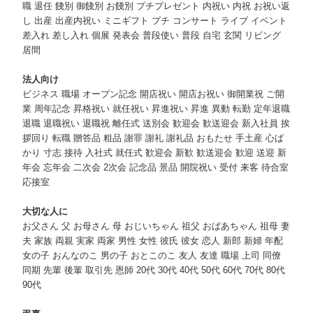
職 退任 餞別 御餞別 お餞別 プチプレゼント 内祝い 内祝 お祝い返
し 出産 出産内祝い ミニギフト プチ コンサート ライブ イベント
差入れ 差し入れ 個展 発表会 普段使い 普段 自宅 玄関 リビング
居間
法人向け
ビジネス 職場 オープン記念 開店祝い 開店お祝い 御開業祝 ご開
業 周年記念 昇格祝い 就任祝い 昇進祝い 昇進 異動 転勤 定年退職
退職 退職祝い 退職祝 離任式 送別会 歓迎会 歓送迎会 新入社員 挨
拶回り 転職 贈答品 粗品 謝罪 謝礼 謝礼品 おもたせ 手土産 心ば
かり 寸志 接待 入社式 就任式 歓迎会 新歓 歓送迎会 歓迎 送迎 新
年会 忘年会 二次会 2次会 記念品 景品 開院祝い 受付 来客 待合室
応接室
大切な人に
お父さん 父 お母さん 母 おじいちゃん 祖父 おばあちゃん 祖母 妻
夫 家族 両親 実家 両家 男性 女性 彼氏 彼女 恋人 新郎 新婦 年配
女の子 おんなのこ 男の子 おとこのこ 友人 友達 職場 上司 同僚
同期 先輩 後輩 取引先 恩師 20代 30代 40代 50代 60代 70代 80代
90代