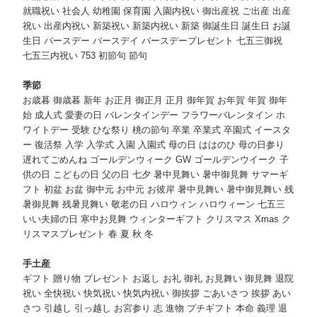
就職祝い 社会人 幼稚園 保育園 入園内祝い 御出産祝 ご出産 出産
祝い 出産内祝い 新築祝い 新築内祝い 新築 御誕生日 誕生日 お誕
生日 バースデー バースデイ バースデープレゼント 七五三御祝
七五三内祝い 753 初節句 節句
季節
お歳暮 御歳暮 新年 お正月 御正月 正月 御年賀 お年賀 年賀 御年
始 成人式 愛妻の日 バレンタインデー フラワーバレンタイン ホ
ワイトデー 受験 ひな祭り 桃の節句 卒業 卒業式 卒園式 イースタ
ー 復活祭 入学 入学式 入園 入園式 母の日 ははのひ 母の日参り
遅れてごめんね ゴールデンウィーク GW ゴールデンウイーク 子
供の日 こどもの日 父の日 七夕 暑中見舞い 暑中御見舞 サマーギ
フト 初盆 お盆 御中元 お中元 お彼岸 暑中見舞い 暑中御見舞い 残
暑御見舞 残暑見舞い 敬老の日 ハロウィン ハロウィーン 七五三
いい夫婦の日 寒中お見舞 ウィンターギフト クリスマス Xmas ク
リスマスプレゼント 春 夏 秋 冬
手土産
ギフト 贈り物 プレゼント お返し お礼 御礼 お見舞い 御見舞 退院
祝い 全快祝い 快気祝い 快気内祝い 御挨拶 ごあいさつ 挨拶 あい
さつ 引越し 引っ越し お宮参り 志 進物 プチギフト 本命 義理 退