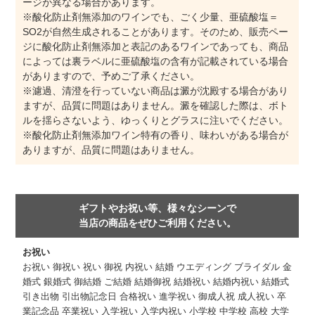
ージが異なる場合があります。
※酸化防止剤無添加のワインでも、ごく少量、亜硫酸塩＝
SO2が自然生成されることがあります。そのため、販売ペー
ジに酸化防止剤無添加と表記のあるワインであっても、商品
によっては裏ラベルに亜硫酸塩の含有が記載されている場合
がありますので、予めご了承ください。
※濾過、清澄を行っていない商品は澱が沈殿する場合があり
ますが、品質に問題はありません。澱を確認した際は、ボト
ルを揺らさないよう、ゆっくりとグラスに注いでください。
※酸化防止剤無添加ワイン特有の香り、味わいがある場合が
ありますが、品質に問題はありません。
ギフトやお祝い等、様々なシーンで
当店の商品をぜひご利用ください。
お祝い
お祝い 御祝い 祝い 御祝 内祝い 結婚 ウエディング ブライダル 金
婚式 銀婚式 御結婚 ご結婚 結婚御祝 結婚祝い 結婚内祝い 結婚式
引き出物 引出物記念日 合格祝い 進学祝い 御成人祝 成人祝い 卒
業記念品 卒業祝い 入学祝い 入学内祝い 小学校 中学校 高校 大学