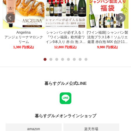
Angelina
シャンパンが必ず入る！
[ワイン福袋] シャンパン製
ー
アンジェリーナマロンク
『ワイン福袋』欧州産ワ
法泡プラス1本！ソムリエ
リーム
イン9本入り 赤 白 泡 ス...
厳選 赤白泡 MIX 合計11...
1,380
円
(税込)
12,800
円
(税込)
9,980
円
(税込)
暮らすグルメ公式LINE
暮らすグルメオンラインショップ
amazon
楽天市場