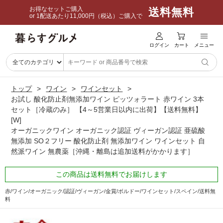
お得なセットご購入
送料無料
or 1配送あたり11,000円（税込）ご購入で
ログイン
カート
メニュー
トップ
ワイン
ワインセット
お試し 酸化防止剤無添加ワイン ピッツォラート 赤ワイン 3本
セット［冷蔵のみ］ 【4～5営業日以内に出荷】【送料無料】
[W]
オーガニックワイン オーガニック認証 ヴィーガン認証 亜硫酸
無添加 SO２フリー 酸化防止剤 無添加ワイン ワインセット 自
然派ワイン 無農薬［沖縄・離島は追加送料がかかります］
この商品は送料無料でお届けします
赤/ワイン/オーガニック/認証/ヴィーガン/金賞/ボルドー/ワインセット/スペイン/送料無
料