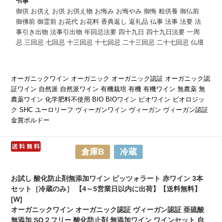
弔事
御供 お供え お供 お供え物 お悔み お悔やみ 御悔 粗供養 御仏前
御佛前 御霊前 お花代 お花料 香典返し 返礼品 仏事 法事 法要 法
事引き出物 法事引出物 年回忌法要 四十九日 四十九日法要 一周
忌 三回忌 七回忌 十三回忌 十七回忌 二十三回忌 二十七回忌 仏壇
オーガニックワイン オーガニック オーガニック認証 オーガニック認
証ワイン 自然派 自然派ワイン 有機栽培 有機 有機ワイン 無農薬 無
農薬ワイン 化学肥料不使用 BIO BIOワイン ビオワイン ビオロジッ
ク SHC ユーロリーフ ヴィーガンワイン ヴィーガン ヴィーガン認証
金賞ボルドー
倉庫B
冷蔵
お試し 酸化防止剤無添加ワイン ピッツォラート 赤ワイン 3本
セット［冷蔵のみ］ 【4～5営業日以内に出荷】【送料無料】
[W]
オーガニックワイン オーガニック認証 ヴィーガン認証 亜硫酸
無添加 SO２フリー 酸化防止剤 無添加ワイン ワインセット 自