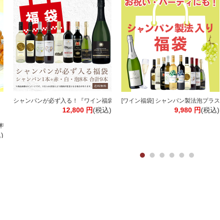
】【送料無料※北海道追加料金※沖縄離島不可】伊藤園
シャンパンが必ず入る！『ワイン福袋』欧州産ワイン9本入り 赤 白 泡 スパークリ
[ワイン福袋] シャンパン製法泡プラス1
12,800
円
(税込)
9,980
円
(税込)
ブラック 無糖 リキッドコーヒー［北海道・沖縄・離島は追加送料がかかります］
料】【3～4営業日以内に出荷】
)