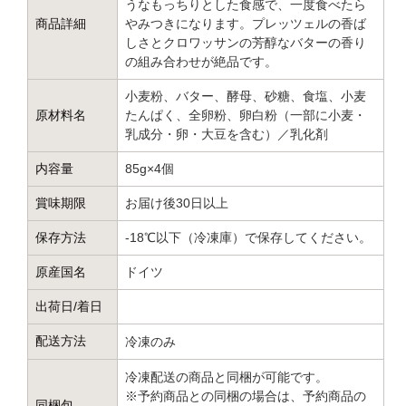
うなもっちりとした食感で、一度食べたら
商品詳細
やみつきになります。プレッツェルの香ば
しさとクロワッサンの芳醇なバターの香り
の組み合わせが絶品です。
小麦粉、バター、酵母、砂糖、食塩、小麦
原材料名
たんぱく、全卵粉、卵白粉（一部に小麦・
乳成分・卵・大豆を含む）／乳化剤
内容量
85g×4個
賞味期限
お届け後30日以上
保存方法
-18℃以下（冷凍庫）で保存してください。
原産国名
ドイツ
出荷日/着日
配送方法
冷凍のみ
冷凍配送の商品と同梱が可能です。
※予約商品との同梱の場合は、予約商品の
同梱包