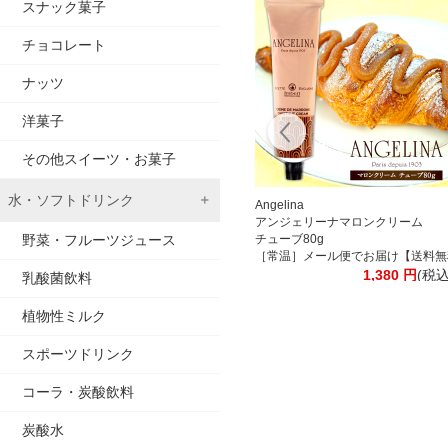
スナック菓子
チョコレート
ナッツ
洋菓子
その他スイーツ・お菓子
水・ソフトドリンク
離島は追加送料がかかります］
ックコーヒー 1000ml紙パック 合計12本[6本×2箱] 【3～4営業日以内に出荷
[送料無料] 丸福珈琲店
Angelina
料がかかります］
昭和九年伝承アイスコーヒー
アンジェリーナマロンクリーム
込)
野菜・フルーツジュース
ます］
無糖 1000ml紙パック×6本
チューブ80g
リップパック［北海道・沖縄・離島は追加送料がかかります］
【4～5営業日以内に出荷】 1L 1l コーヒー アイスコーヒー 紙パック 
［常温］メール便でお届け【送料無
4,650
円
(税込)
1,380
円
(税込
乳酸菌飲料
植物性ミルク
スポーツドリンク
コーラ・炭酸飲料
炭酸水