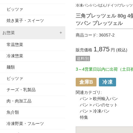
冷凍パン/パン/ぱん/ドイツ/プレッ
ピッツァ
三角プレッツェル 80g 
焼き菓子・スイーツ
ツパン プレッツェル
お惣菜
商品コード:
36057-2
常温惣菜
1,875
販売価格
円 (税込)
冷凍惣菜
送料別
麺類
3～4営業日以内に出荷（土日
ピッツァ
倉庫B
冷凍
チーズ・乳製品
関連カテゴリ:
パン
>
欧州輸入パン
肉・肉加工品
パン
>
パンのセット
パン
>
冷凍パン
魚介類
特集
冷凍野菜・フルーツ