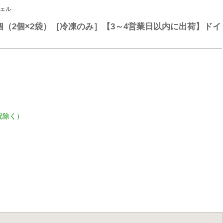
ツェル
4個（2個×2袋）［冷凍のみ］【3～4営業日以内に出荷】ドイ
祝除く）