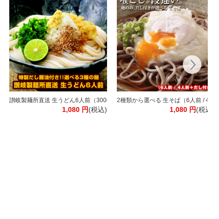
ング ワイン 【常温】[WT511]【3～4営業日以内に出荷】[W] ワイン福袋 飲み
本！ソムリエ厳選 赤白泡 MIX 合計11本 [常温]【3～4営業日以内に出荷】[W] [
讃岐製麺所直送 生うどん6人前（300g×2P）［だし付き］選べる3種（通常麺
2種類から選べる 生そば（6人前 / 
1,080
円
(税込)
1,080
円
(税込)