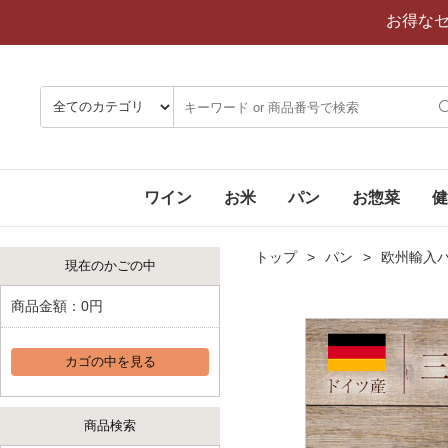
お得な
ワイン
お米
パン
お惣菜
健
トップ
パン
欧州輸入
現在のかごの中
商品金額：
0円
カゴの中を見る
商品検索