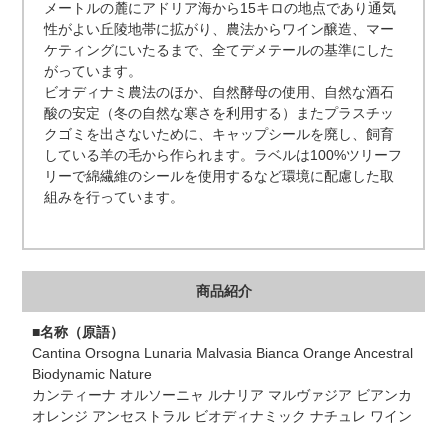
メートルの麓にアドリア海から15キロの地点であり通気
性がよい丘陵地帯に拡がり、農法からワイン醸造、マー
ケティングにいたるまで、全てデメテールの基準にした
がっています。
ビオディナミ農法のほか、自然酵母の使用、自然な酒石
酸の安定（冬の自然な寒さを利用する）またプラスチッ
クゴミを出さないために、キャップシールを廃し、飼育
している羊の毛から作られます。ラベルは100%ツリーフ
リーで綿繊維のシールを使用するなど環境に配慮した取
組みを行っています。
商品紹介
■名称（原語）
Cantina Orsogna Lunaria Malvasia Bianca Orange Ancestral
Biodynamic Nature
カンティーナ オルソーニャ ルナリア マルヴァジア ビアンカ
オレンジ アンセストラル ビオディナミック ナチュレ ワイン