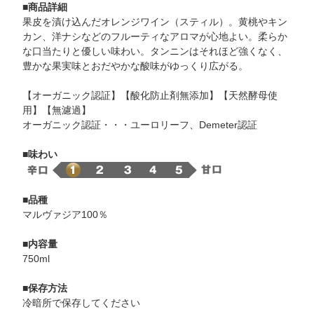
■商品詳細
果皮を漬け込んだオレンジワイン（スティル）。黄桃やキン
カン、洋ナシなどのフルーティなアロマが心地よい。柔らか
な口当たりと優しい味わい。タンニンはそれほど強くなく、
豊かな果実味とおだやかな酸味がゆっくり広がる。
【オーガニック認証】【酸化防止剤無添加】【天然酵母使
用】【無濾過】
オーガニック認証・・・ユーロリーフ、Demeter認証
■味わい
■品種
マルヴァジア100％
■内容量
750ml
■保存方法
冷暗所で保存してください