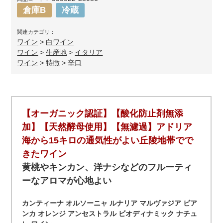
倉庫B
冷蔵
関連カテゴリ：
ワイン
>
白ワイン
ワイン
>
生産地
>
イタリア
ワイン
>
特徴
>
辛口
【オーガニック認証】【酸化防止剤無添
加】【天然酵母使用】【無濾過】アドリア
海から15キロの通気性がよい丘陵地帯でで
きたワイン
黄桃やキンカン、洋ナシなどのフルーティ
ーなアロマが心地よい
カンティーナ オルソーニャ ルナリア マルヴァジア ビア
ンカ オレンジ アンセストラル ビオディナミック ナチュ