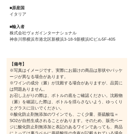
■原産国
イタリア
■輸入者
株式会社ヴォガインターナショナル
神奈川県横浜市港北区新横浜3-18-9新横浜ICビル5F-405
【備考】
※写真はイメージです。実際にお届けの商品は形状やパッケ
ージが異なる場合があります。
※ワインの成分（澱）が沈殿する場合がありますが、品質に
は問題ありません。
お召し上がりの際は、ボトルの底をご確認ください。沈殿物
（澱）を確認した際は、ボトルを揺らさないよう、ゆっくり
とグラスに注いでください。
※酸化防止剤無添加のワインでも、ごく少量、亜硫酸塩＝
SO2が自然生成されることがあります。そのため、販売ペー
ジに酸化防止剤無添加と表記のあるワインであっても、商品
によっては裏ラベルに亜硫酸塩の含有が記載されている場合