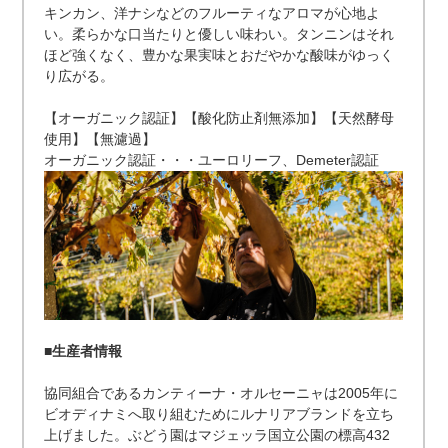
キンカン、洋ナシなどのフルーティなアロマが心地よ
い。柔らかな口当たりと優しい味わい。タンニンはそれ
ほど強くなく、豊かな果実味とおだやかな酸味がゆっく
り広がる。
【オーガニック認証】【酸化防止剤無添加】【天然酵母
使用】【無濾過】
オーガニック認証・・・ユーロリーフ、Demeter認証
■生産者情報
協同組合であるカンティーナ・オルセーニャは2005年に
ビオディナミへ取り組むためにルナリアブランドを立ち
上げました。ぶどう園はマジェッラ国立公園の標高432