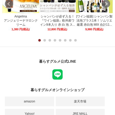
Angelina
シャンパンが必ず入る！
[ワイン福袋] シャンパン製
ー
アンジェリーナマロンク
『ワイン福袋』欧州産ワ
法泡プラス1本！ソムリエ
リーム
イン9本入り 赤 白 泡 ス...
厳選 赤白泡 MIX 合計11...
1,380
円
(税込)
12,800
円
(税込)
9,980
円
(税込)
暮らすグルメ公式LINE
暮らすグルメオンラインショップ
amazon
楽天市場
Yahoo!
JRE MALL