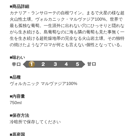
■商品詳細
カナリア・ランサローテの自根ワイン。まるで火星の様な超
火山性土壌。ヴォルカニック・マルヴァジア100%。世界で
最も孤独な葡萄。一生涯外に出れない穴にひっそりと隠れな
がら生き続ける。島葡萄なのに海も隣の葡萄も見た事無く一
生を生き続ける超乾燥地帯の完全なる火山岩土壌。その独特
の焼けたようなアロマが何とも言えない個性となっている。
■味わい
■品種
ヴォルカニック マルヴァジア100%
■内容量
750ml
■保存方法
冷暗所で保存してください
■原産国