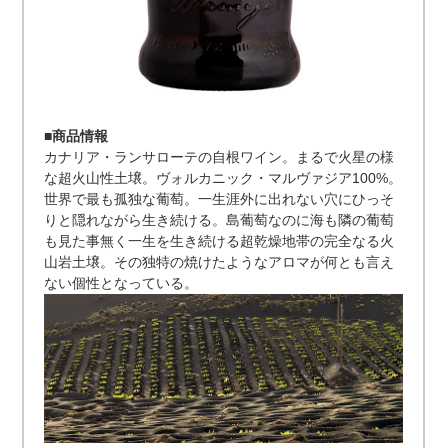
■商品情報
カナリア・ランサローテの自根ワイン。まるで火星の様
な超火山性土壌。ヴォルカニック・マルヴァジア100%。
世界で最も孤独な葡萄。一生涯外に出れない穴にひっそ
りと隠れながら生き続ける。島葡萄なのに海も隣の葡萄
も見た事無く一生を生き続ける超乾燥地帯の完全なる火
山岩土壌。その独特の焼けたようなアロマが何とも言え
ない個性となっている。