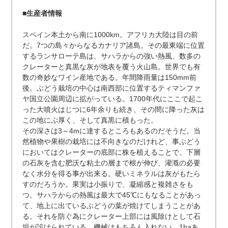
■生産者情報
スペイン本土から南に1000km。アフリカ大陸は目の前
だ。7つの島々からなるカナリア諸島。その最東端に位置
するランサローテ島は、サハラからの強い熱風、数多の
クレーターと真黒な灰が地表を覆う火山島。世界でも有
数の奇妙なワイン産地である。年間降雨量は150mm前
後。ぶどう栽培の中心は南西部に位置するティマンファ
ヤ国立公園周辺に拡がっている。1700年代にここで起こ
った大噴火はじつに6年余りも続き、その間に降った灰は
この地にぶ厚く、そして真黒に積もった。
その深さは3～4mに達するところもあるのだそうだ。当
然植物や果樹の栽培には不向きなのだけれど、事ぶどう
においてはクレーターの底部に株を植えることで、下層
の石灰を含む肥沃な粘土の層まで根が伸び、灌漑の必要
なく水分を得る事が出来る。硬いミネラルは灰がもたら
すのだろうか。果実は小振りで、凝縮感と複雑さをも
つ。サハラからの熱風は最大で45℃にもなることがあっ
て、地上に出ているぶどうの葉が焼けてしまうことがあ
る。それを防ぐ為にクレーター上部には風除けとして石
垣が設けられている。機械はもちろん入れない。1haあ