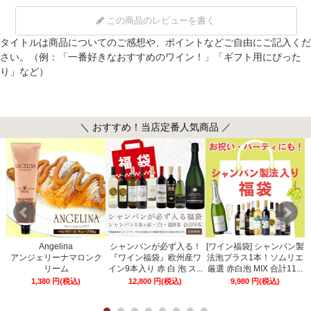
この商品のレビューを書く
タイトルは商品についてのご感想や、ポイントなどご自由にご記入くだ
さい。（例：「一番好きなおすすめのワイン！」「ギフト用にぴった
り」など）
＼ おすすめ！当店定番人気商品 ／
Angelina
シャンパンが必ず入る！
[ワイン福袋] シャンパン製
ー
アンジェリーナマロンク
『ワイン福袋』欧州産ワ
法泡プラス1本！ソムリエ
リーム
イン9本入り 赤 白 泡 ス...
厳選 赤白泡 MIX 合計11...
1,380
円
(税込)
12,800
円
(税込)
9,980
円
(税込)