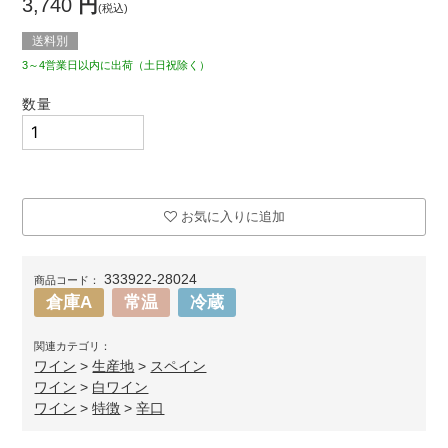
3,740
円
(税込)
送料別
3～4営業日以内に出荷（土日祝除く）
数量
お気に入りに追加
333922-28024
商品コード：
倉庫A
常温
冷蔵
関連カテゴリ：
ワイン
>
生産地
>
スペイン
ワイン
>
白ワイン
ワイン
>
特徴
>
辛口