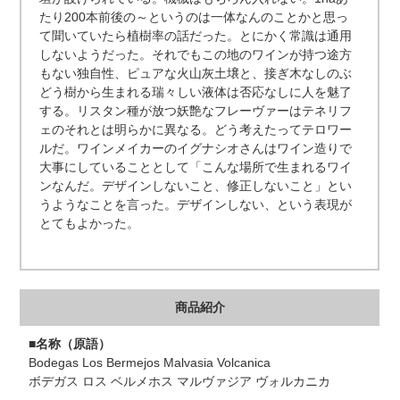
たり200本前後の～というのは一体なんのことかと思っ
て聞いていたら植樹率の話だった。とにかく常識は通用
しないようだった。それでもこの地のワインが持つ途方
もない独自性、ピュアな火山灰土壌と、接ぎ木なしのぶ
どう樹から生まれる瑞々しい液体は否応なしに人を魅了
する。リスタン種が放つ妖艶なフレーヴァーはテネリフ
ェのそれとは明らかに異なる。どう考えたってテロワー
ルだ。ワインメイカーのイグナシオさんはワイン造りで
大事にしていることとして「こんな場所で生まれるワイ
ンなんだ。デザインしないこと、修正しないこと」とい
うようなことを言った。デザインしない、という表現が
とてもよかった。
商品紹介
■名称（原語）
Bodegas Los Bermejos Malvasia Volcanica
ボデガス ロス ベルメホス マルヴァジア ヴォルカニカ