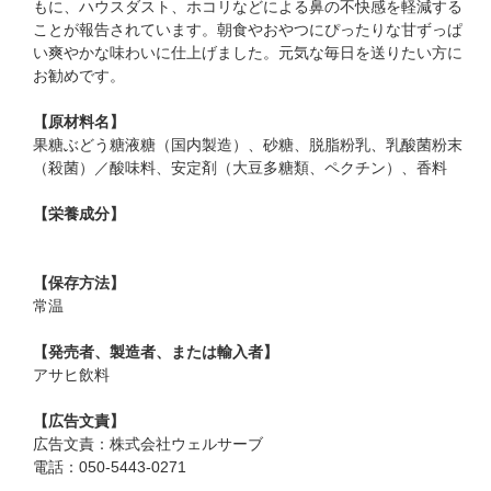
もに、ハウスダスト、ホコリなどによる鼻の不快感を軽減する
ことが報告されています。朝食やおやつにぴったりな甘ずっぱ
い爽やかな味わいに仕上げました。元気な毎日を送りたい方に
お勧めです。
【原材料名】
果糖ぶどう糖液糖（国内製造）、砂糖、脱脂粉乳、乳酸菌粉末
（殺菌）／酸味料、安定剤（大豆多糖類、ペクチン）、香料
【栄養成分】
【保存方法】
常温
【発売者、製造者、または輸入者】
アサヒ飲料
【広告文責】
広告文責：株式会社ウェルサーブ
電話：050-5443-0271