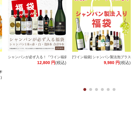
】【送料無料※北海道追加料金※沖縄離島不可】伊藤園
シャンパンが必ず入る！『ワイン福袋』欧州産ワイン9本入り 赤 白 泡 スパークリ
[ワイン福袋] シャンパン製法泡プラス1
12,800
円
(税込)
9,980
円
(税込)
ブラック 無糖 リキッドコーヒー［北海道・沖縄・離島は追加送料がかかります］
料】【3～4営業日以内に出荷】
)