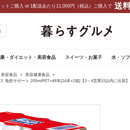
送
セットご購入
or 1配送あたり11,000円（税込）ご購入で
康・ダイエット・美容食品
スイーツ・お菓子
水・ソフ
・美容食品
美容健康食品
ルピス 免疫サポート 200mlPET×48本[24本×2箱]【3～4営業日以