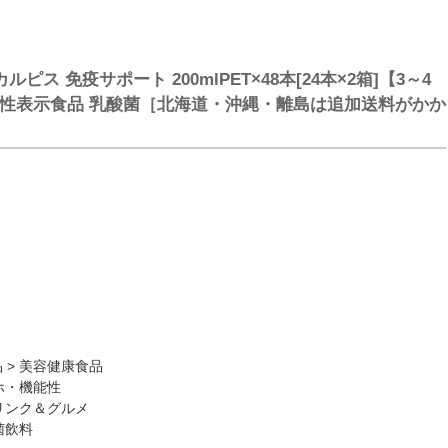
カルピス 免疫サポート 200mlPET×48本[24本×2箱]【3～4
能性表示食品 乳酸菌［北海道・沖縄・離島は追加送料がかか
品
>
美容健康食品
ホ・機能性
リンク＆グルメ
菌飲料