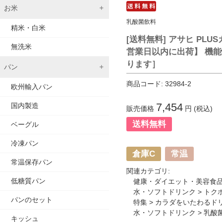
お米
乳酸菌飲料
精米・白米
[送料無料] アサヒ PLUS
無洗米
営業日以内に出荷】 機
ります］
パン
商品コード:
32984-2
欧州輸入パン
7,454
国内製造
販売価格
円 (税込)
送料無料
ベーグル
冷凍パン
倉庫C
常温
常温保存パン
関連カテゴリ:
低糖質パン
健康・ダイエット・美容食
水・ソフトドリンク
>
トク
パンのセット
特集
>
カラダをいたわるド
水・ソフトドリンク
>
乳酸
キッシュ