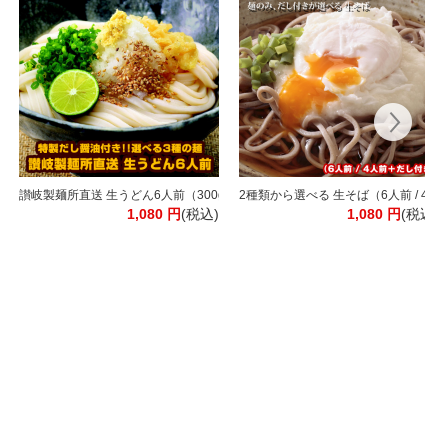
ング ワイン 【常温】[WT511]【3～4営業日以内に出荷】[W] ワイン福袋 飲み
本！ソムリエ厳選 赤白泡 MIX 合計11本 [常温]【3～4営業日以内に出荷】[W] [
讃岐製麺所直送 生うどん6人前（300g×2P）［だし付き］選べる3種（通常麺
2種類から選べる 生そば（6人前 / 
1,080
円
(税込)
1,080
円
(税込)