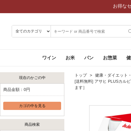
お得な
ワイン
お米
パン
お惣菜
健
トップ
健康・ダイエット
現在のかごの中
[送料無料] アサヒ PLUSカ
ます］
商品金額：
0円
カゴの中を見る
商品検索