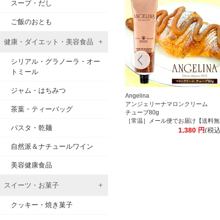
スープ・だし
ご飯のおとも
健康・ダイエット・美容食品
シリアル・グラノーラ・オー
トミール
ジャム・はちみつ
離島は追加送料がかかります］
ックコーヒー 1000ml紙パック 合計12本[6本×2箱] 【3～4営業日以内に出荷
[送料無料] 丸福珈琲店
Angelina
料がかかります］
昭和九年伝承アイスコーヒー
アンジェリーナマロンクリーム
込)
茶葉・ティーバッグ
ます］
無糖 1000ml紙パック×6本
チューブ80g
リップパック［北海道・沖縄・離島は追加送料がかかります］
【4～5営業日以内に出荷】 1L 1l コーヒー アイスコーヒー 紙パック 
［常温］メール便でお届け【送料無
パスタ・乾麺
4,650
円
(税込)
1,380
円
(税込
自然派＆ナチュールワイン
美容健康食品
スイーツ・お菓子
クッキー・焼き菓子