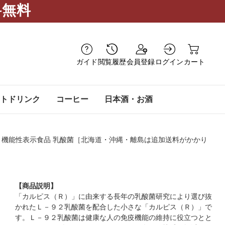
料無料
ガイド
閲覧履歴
会員登録
ログイン
カート
トドリンク
コーヒー
日本酒・お酒
内に出荷】 機能性表示食品 乳酸菌［北海道・沖縄・離島は追加送料がかかり
【商品説明】
「カルピス（Ｒ）」に由来する長年の乳酸菌研究により選び抜
かれたＬ－９２乳酸菌を配合した小さな「カルピス（Ｒ）」で
す。Ｌ－９２乳酸菌は健康な人の免疫機能の維持に役立つとと