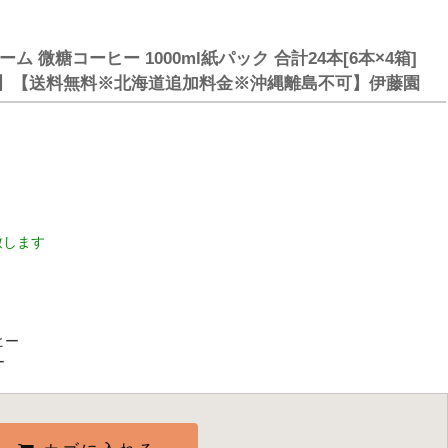
 微糖コーヒー 1000ml紙パック 合計24本[6本×4箱]
荷】【送料無料※北海道追加料金※沖縄離島不可】伊藤園
致します
ヒー
ー