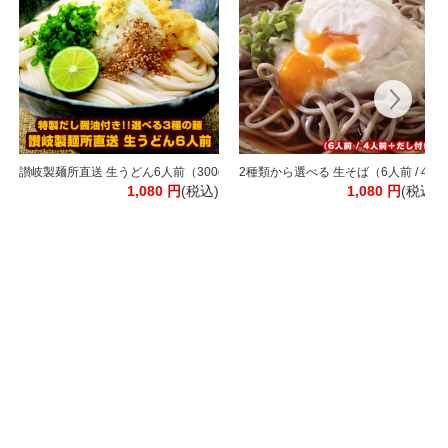
ング ワイン 【常温】[WT511]【3～4営業日以内に出荷】[W] ワイン福袋 飲み
本！ソムリエ厳選 赤白泡 MIX 合計11本 [常温]【3～4営業日以内に出荷】[W] [
讃岐製麺所直送 生うどん6人前（300g×2P）［だし付き］選べる3種（通常麺
2種類から選べる 生そば（6人前 / 
1,080
円
(税込)
1,080
円
(税込)