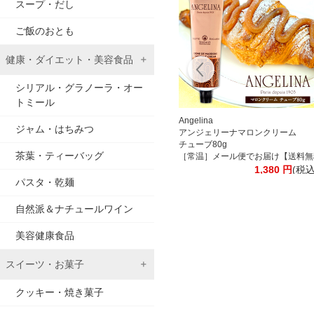
スープ・だし
ご飯のおとも
健康・ダイエット・美容食品
シリアル・グラノーラ・オー
トミール
離島は追加送料がかかります］
ックコーヒー 1000ml紙パック 合計12本[6本×2箱] 【3～4営業日以内に出荷
[送料無料] 丸福珈琲店
Angelina
ジャム・はちみつ
料がかかります］
昭和九年伝承アイスコーヒー
アンジェリーナマロンクリーム
込)
ます］
無糖 1000ml紙パック×6本
チューブ80g
茶葉・ティーバッグ
リップパック［北海道・沖縄・離島は追加送料がかかります］
【4～5営業日以内に出荷】 1L 1l コーヒー アイスコーヒー 紙パック 
［常温］メール便でお届け【送料無
4,650
円
(税込)
1,380
円
(税込
パスタ・乾麺
自然派＆ナチュールワイン
美容健康食品
スイーツ・お菓子
クッキー・焼き菓子