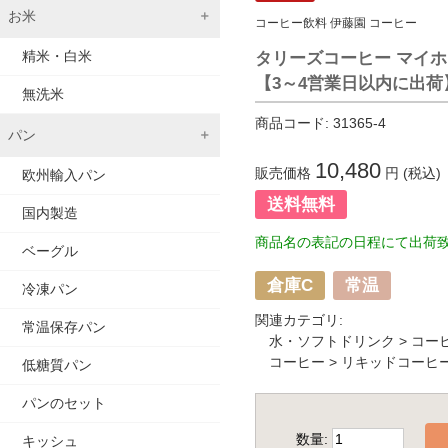
お米
コーヒー飲料 伊藤園 コーヒー
精米・白米
タリーズコーヒー マイホーム
【3～4営業日以内に出
無洗米
商品コード:
31365-4
パン
10,480
販売価格
円 (税込)
欧州輸入パン
送料無料
国内製造
商品名の表記の日程にて出荷
ベーグル
倉庫C
常温
冷凍パン
関連カテゴリ:
常温保存パン
水・ソフトドリンク
>
コー
コーヒー
>
リキッドコーヒ
低糖質パン
パンのセット
数量:
キッシュ