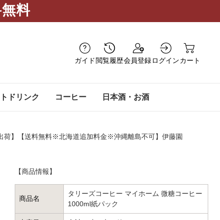
料無料
ガイド
閲覧履歴
会員登録
ログイン
カート
トドリンク
コーヒー
日本酒・お酒
日以内に出荷】【送料無料※北海道追加料金※沖縄離島不可】伊藤園
【商品情報】
タリーズコーヒー マイホーム 微糖コーヒー
商品名
1000ml紙パック