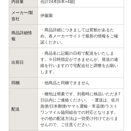
内容量
合計24本[6本×4箱]
メーカー/製
伊藤園
造社
・商品詳細につきましては変動があるた
商品詳細情
め、各メーカーサイトで最新の情報をご確
報
認ください。
・商品名に記載の日程で配送をいたしま
す。※日時指定ができませんが、発送の連
出荷日
絡を行いますので宅配会社と調整をお願い
します。
同梱
・他商品と同梱できません
・梱包は簡素です、到着時に検品いただき7
日以内にご連絡ください。 ・運送は、佐川
急便/日本郵便/ヤマト運輸・常温便/ラスト
配送
ワンマイル協同組合での対応となります。
その他の配送方法は一切受け付けておりま
せんので、ご注意ください。