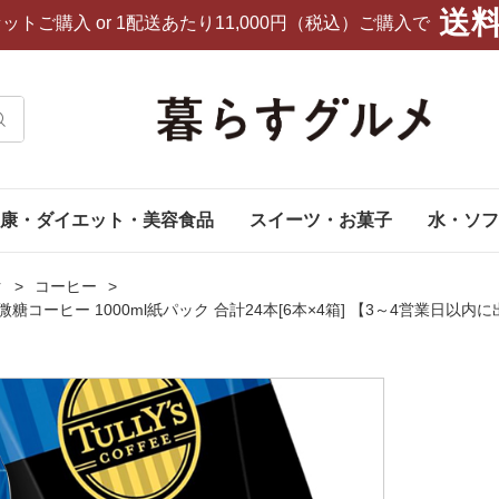
送
セットご購入
or 1配送あたり11,000円（税込）ご購入で
康・ダイエット・美容食品
スイーツ・お菓子
水・ソフ
ク
コーヒー
微糖コーヒー 1000ml紙パック 合計24本[6本×4箱] 【3～4営業