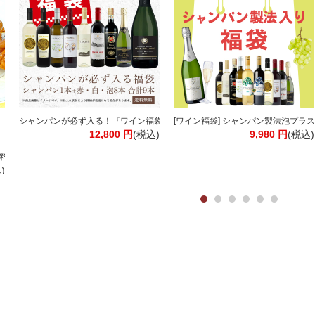
】【送料無料※北海道追加料金※沖縄離島不可】伊藤園
シャンパンが必ず入る！『ワイン福袋』欧州産ワイン9本入り 赤 白 泡 スパークリ
[ワイン福袋] シャンパン製法泡プラス1
12,800
円
(税込)
9,980
円
(税込)
ブラック 無糖 リキッドコーヒー［北海道・沖縄・離島は追加送料がかかります］
料】【3～4営業日以内に出荷】
)