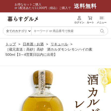
お得なセットご購入
送料無料
or 1配送あたり11,000円（税込）ご購入で
ログイン
カート
メニュー
トップ
日本酒・お酒
リキュール
［蔵元直送：高砂］高砂 酒カルダモンレモンハイの素
500ml【3～4営業日以内に出荷】