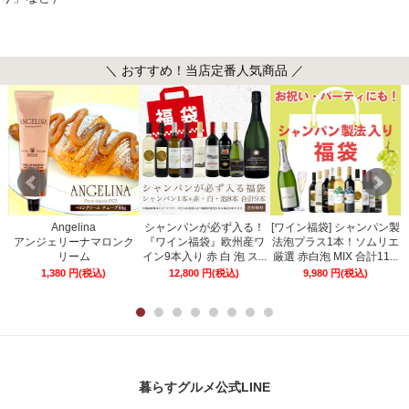
＼ おすすめ！当店定番人気商品 ／
Angelina
シャンパンが必ず入る！
[ワイン福袋] シャンパン製
ー
アンジェリーナマロンク
『ワイン福袋』欧州産ワ
法泡プラス1本！ソムリエ
リーム
イン9本入り 赤 白 泡 ス...
厳選 赤白泡 MIX 合計11...
1,380
円
(税込)
12,800
円
(税込)
9,980
円
(税込)
暮らすグルメ公式LINE