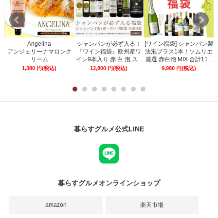
Angelina
シャンパンが必ず入る！
[ワイン福袋] シャンパン製
ー
アンジェリーナマロンク
『ワイン福袋』欧州産ワ
法泡プラス1本！ソムリエ
リーム
イン9本入り 赤 白 泡 ス...
厳選 赤白泡 MIX 合計11...
1,380
円
(税込)
12,800
円
(税込)
9,980
円
(税込)
暮らすグルメ公式LINE
暮らすグルメオンラインショップ
amazon
楽天市場