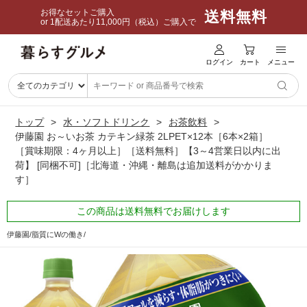
お得なセットご購入
送料無料
or 1配送あたり11,000円（税込）ご購入で
ログイン
カート
メニュー
トップ
水・ソフトドリンク
お茶飲料
伊藤園 お～いお茶 カテキン緑茶 2LPET×12本［6本×2箱］
［賞味期限：4ヶ月以上］［送料無料］【3～4営業日以内に出
荷】 [同梱不可]［北海道・沖縄・離島は追加送料がかかりま
す］
この商品は送料無料でお届けします
伊藤園/脂質にWの働き/