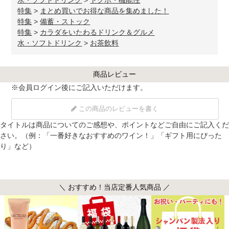
水・ソフトドリンク
>
トクホ・機能性
特集
>
まとめ買いでお得な商品を集めました！
特集
>
備蓄・ストック
特集
>
カラダをいたわるドリンク＆グルメ
水・ソフトドリンク
>
お茶飲料
商品レビュー
※
会員ログイン
後にご記入いただけます。
この商品のレビューを書く
タイトルは商品についてのご感想や、ポイントなどご自由にご記入くだ
さい。（例：「一番好きなおすすめのワイン！」「ギフト用にぴった
り」など）
＼ おすすめ！当店定番人気商品 ／