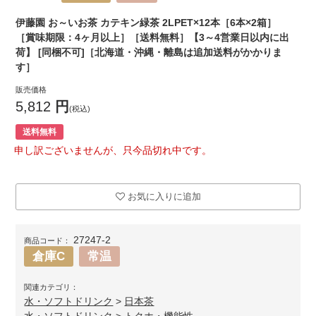
伊藤園 お～いお茶 カテキン緑茶 2LPET×12本［6本×2箱］
［賞味期限：4ヶ月以上］［送料無料］【3～4営業日以内に出
荷】 [同梱不可]［北海道・沖縄・離島は追加送料がかかりま
す］
販売価格
5,812
円
(税込)
送料無料
申し訳ございませんが、只今品切れ中です。
お気に入りに追加
27247-2
商品コード：
倉庫C
常温
関連カテゴリ：
水・ソフトドリンク
>
日本茶