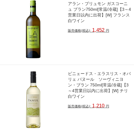
アラン・ブリュモン ガスコーニ
ュ ブラン750ml[常温/冷蔵]【3～4
営業日以内に出荷】[W] フランス
白ワイン
1,452
販売価格(税込):
円
ビニェードス・エラスリス・オバ
リェ パヌール ソーヴィニヨ
ン・ブラン 750ml[常温/冷蔵]【3
～4営業日以内に出荷】[W] チリ
白ワイン
1,210
販売価格(税込):
円