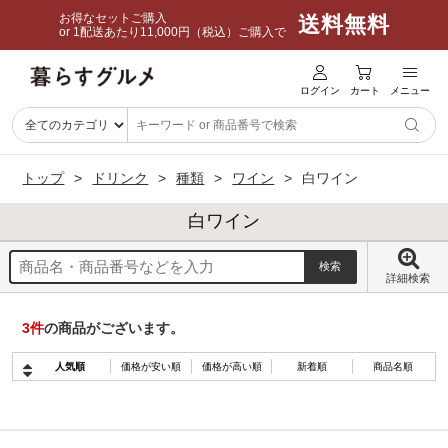
お得なセットご購入
送料無料
or 1配送あたり11,000円（税込）ご購入で
ログイン
カート
メニュー
トップ
ドリンク
種類
ワイン
白ワイン
白ワイン
詳細検索
3
件
の商品がございます。
人気順
価格が安い順
価格が高い順
新着順
商品名順