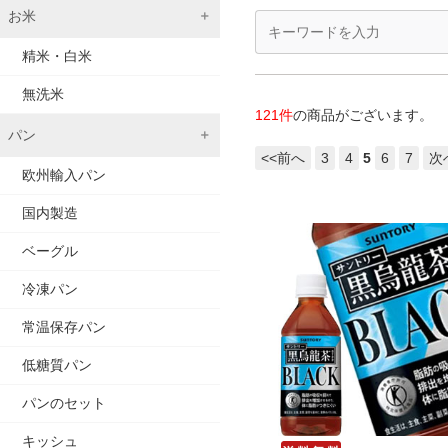
お米
精米・白米
無洗米
121件
の商品がございます。
パン
<<前へ
3
4
5
6
7
次
欧州輸入パン
国内製造
ベーグル
冷凍パン
常温保存パン
低糖質パン
パンのセット
キッシュ