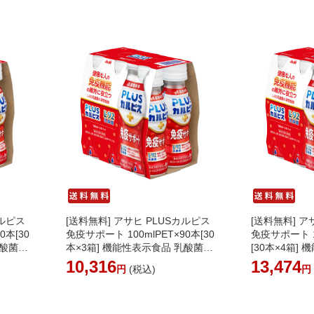
カルピス
[送料無料] アサヒ PLUSカルピス
[送料無料] ア
0本[30
免疫サポート 100mlPET×90本[30
免疫サポート 1
乳酸菌
本×3箱] 機能性表示食品 乳酸菌
[30本×4箱]
[送料
【4～5営業日以内に出荷】[送料
菌 【4～5営
10,316
13,474
円
(税込)
島は追
無料]［北海道・沖縄・離島は追
料無料]［北
加送料がかかります］
追加送料がか