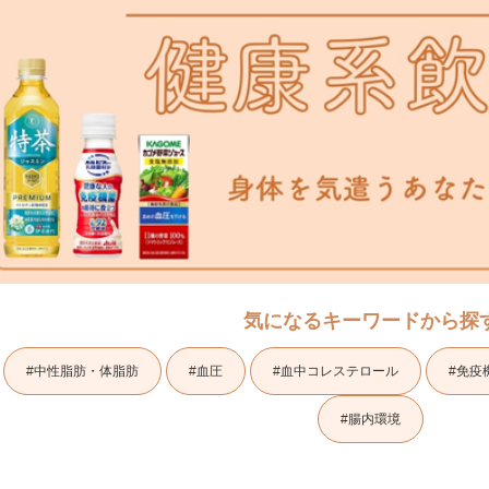
気になるキーワードから探
#中性脂肪・体脂肪
#血圧
#血中コレステロール
#免疫
#腸内環境