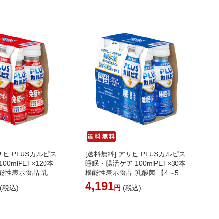
ります］
サヒ PLUSカルピス
[送料無料] アサヒ PLUSカルピス
00mlPET×120本
睡眠・腸活ケア 100mlPET×30本
 機能性表示食品 乳酸
機能性表示食品 乳酸菌 【4～5営
業日以内に出荷】[送
業日以内に出荷】［北海道・沖
4,191
円
(税込)
円
(税込)
海道・沖縄・離島は
縄・離島は追加送料がかかりま
かります］
す］