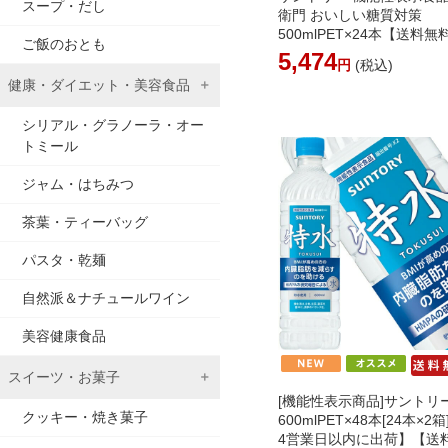
スープ・だし
衛門 おいしい糖質対策
500mlPET×24本【送料無
ご飯のおとも
～4営業日以内に出荷】 [
5,474
円
(税込)
可]
健康・ダイエット・美容食品
シリアル・グラノーラ・オー
トミール
ジャム・はちみつ
茶葉・ティーバッグ
パスタ・乾麺
自然派＆ナチュールワイン
美容健康食品
スイーツ・お菓子
[機能性表示商品]サントリ
クッキー・焼き菓子
600mlPET×48本[24本×2
4営業日以内に出荷】【送