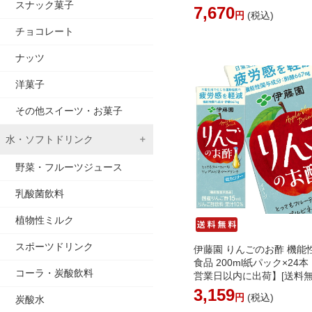
スナック菓子
※北海道追加料金※沖縄離
7,670
円
(税込)
可】 賞味2ヶ月以上サント
チョコレート
ナッツ
洋菓子
その他スイーツ・お菓子
水・ソフトドリンク
野菜・フルーツジュース
乳酸菌飲料
植物性ミルク
スポーツドリンク
伊藤園 りんごのお酢 機能
食品 200ml紙パック×24本
コーラ・炭酸飲料
営業日以内に出荷】[送料無
［北海道・沖縄・離島は追
3,159
円
(税込)
炭酸水
がかかります］