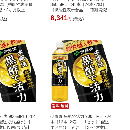
×24本［機能性表示食
350mlPET×48本［24本×2箱］
限：3ヶ月以上］
［機能性表示食品］［賞味期限：
日以内に出荷】【送料
3ヶ月以上］ 【2～3営業日以内に
8,341
税込)
円
(税込)
追加料金※沖縄離島
出荷】【送料無料※北海道追加料
不可 コカコーラ
金※沖縄離島不可】 ※代引不可
コカコーラ
力 900mlPET×12
伊藤園 黒酢で活力 900mlPET×24
1配送でお届けしま
本［12本×2箱］ 1セット1配送
営業日以内に出荷】
でお届けします。【3～4営業日以