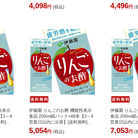
島不
道追加料金※沖縄離島不可】 賞
[送料無料]［
4,098
4,496
円
(税込)
円
(
リー
味2ヶ月以上サントリー
は追加送料が
性表示
伊藤園 りんごのお酢 機能性表示
伊藤園 りんご
【3～4
食品 200ml紙パック×48本【3～4
食品 200ml
料]
営業日以内に出荷】[送料無料]
営業日以内に出
加送料
［北海道・沖縄・離島は追加送料
［北海道・沖
5,054
7,053
円
(税込)
円
(
がかかります］
がかかります