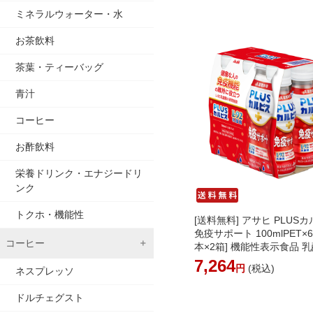
ミネラルウォーター・水
お茶飲料
茶葉・ティーバッグ
青汁
コーヒー
お酢飲料
栄養ドリンク・エナジードリ
ンク
トクホ・機能性
[送料無料] アサヒ PLUS
免疫サポート 100mlPET×6
コーヒー
本×2箱] 機能性表示食品 
【4～5営業日以内に出荷】
7,264
円
(税込)
ネスプレッソ
無料]［北海道・沖縄・離
加送料がかかります］
ドルチェグスト