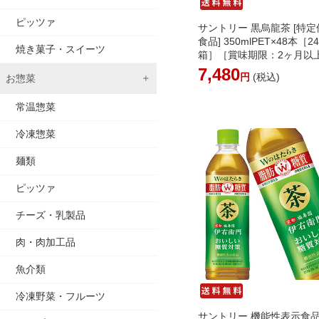
ピッツァ
サントリー 黒烏龍茶 [特
食品] 350mlPET×48本［2
焼き菓子・スイーツ
箱］［賞味期限：2ヶ月以
～4営業日以内に出荷】ウ
7,480
円
(税込)
お惣菜
茶 お茶 トクホ 特保 脂肪
料※北海道追加料金※沖縄
常温惣菜
可】
冷凍惣菜
麺類
ピッツァ
チーズ・乳製品
肉・肉加工品
魚介類
冷凍野菜・フルーツ
サントリー 機能性表示食品