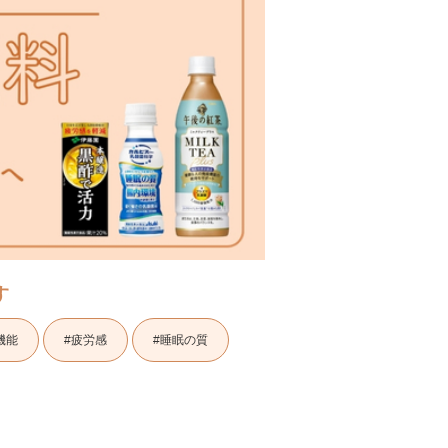
す
機能
#疲労感
#睡眠の質