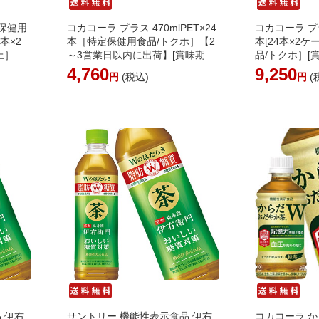
定保健用
コカコーラ プラス 470mlPET×24
コカコーラ プラ
4本×2
本［特定保健用食品/トクホ］【2
本[24本×2
上］【3
～3営業日以内に出荷】[賞味期
品/トクホ］[
ーロン
限：3ヶ月以上]コーク 炭酸飲料
上]【2～3営
4,760
9,250
円
(税込)
円
(
【送料無
強炭酸 ダイエット 脂肪の吸収 ま
［201703］
離島不
とめ買い 備蓄【送料無料※北海
酸 ダイエット
道追加料金※沖縄離島不可】
買い 備蓄【
加料金※沖縄
 伊右
サントリー 機能性表示食品 伊右
コカコーラ 