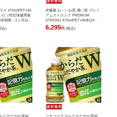
ス 470mlPET×48
伊藤園 お～いお茶 濃い茶 プレミ
ケース]［特定保健用食
アムストロング PREMIUM
賞味期限：2ヶ月以
STRONG 470mlPET×48本[24本
業日以内に出荷】
×2箱] 【3～4営業日以内に出荷】
6,295
税込)
円
(税込)
コーク 炭酸飲料 強炭
[機能性表示食品]お茶 おーいお茶
 脂肪の吸収 まとめ
濃い茶【送料無料※北海道追加料
送料無料※北海道追
金※沖縄離島不可】
離島不可】
からだおだやか茶W
コカコーラ からだおだやか茶W