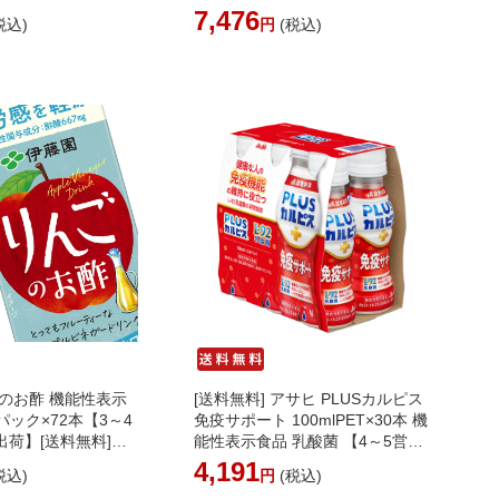
北海道・沖縄・離島
内に出荷】[送料無料]［北海道・
7,476
税込)
円
(税込)
かかります］
沖縄・離島は追加送料がかかりま
す］
のお酢 機能性表示
[送料無料] アサヒ PLUSカルピス
紙パック×72本【3～4
免疫サポート 100mlPET×30本 機
荷】[送料無料]
能性表示食品 乳酸菌 【4～5営業
縄・離島は追加送料
日以内に出荷】[送料無料]［北海
4,191
税込)
円
(税込)
］
道・沖縄・離島は追加送料がかか