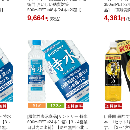
衛門 おいしい糖質対策
350mlPET
料】【3
500mlPET×48本[24本×2箱]【送
品］［賞味期
同梱不
料無料】【3～4営業日以内に出
【2～3営業
9,664
4,381
円
(税込)
円
(
荷】 [同梱不可]
無料※北海道
不可】 ※代引
ー 特水
[機能性表示商品]サントリー 特水
伊藤園 黒酢で活
箱]【3～
600mlPET×24本(1箱)【3～4営業
本 1セット
料無料
日以内に出荷】【送料無料※北海
す。【3～4