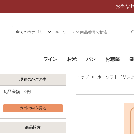
お得な
ワイン
お米
パン
お惣菜
健
トップ
水・ソフトドリン
現在のかごの中
商品金額：
0円
カゴの中を見る
商品検索