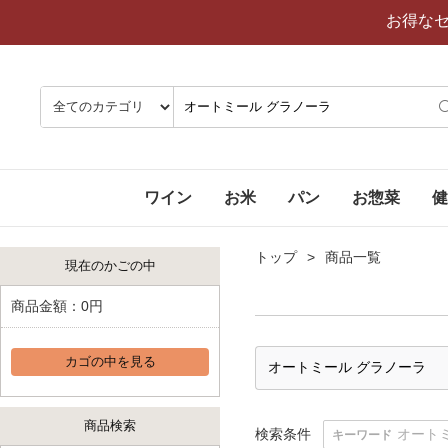
お得な
ワイン
お米
パン
お惣菜
健
トップ
商品一覧
現在のかごの中
商品金額：
0円
カゴの中を見る
商品検索
検索条件
オート
キーワード