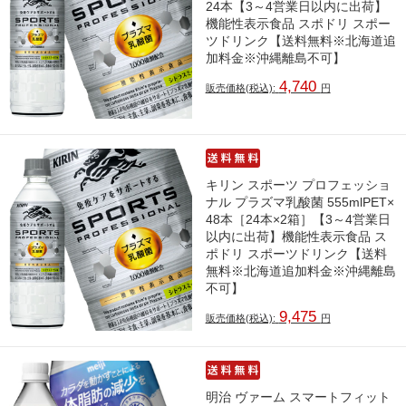
24本【3～4営業日以内に出荷】
機能性表示食品 スポドリ スポー
ツドリンク【送料無料※北海道追
加料金※沖縄離島不可】
4,740
販売価格(税込):
円
キリン スポーツ プロフェッショ
ナル プラズマ乳酸菌 555mlPET×
48本［24本×2箱］【3～4営業日
以内に出荷】機能性表示食品 ス
ポドリ スポーツドリンク【送料
無料※北海道追加料金※沖縄離島
不可】
9,475
販売価格(税込):
円
明治 ヴァーム スマートフィット