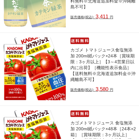
料無料※北海道追加料金※沖縄離
島不可】
3,411
販売価格(税込):
円
カゴメ トマトジュース食塩無添
加 200ml紙パック×24本［賞味期
限：3ヶ月以上］【3～4営業日以
内に出荷】［機能性表示食品］
【送料無料※北海道追加料金※沖
縄離島不可】
3,580
販売価格(税込):
円
カゴメトマトジュース 食塩無添
加 200ml紙パック×48本［24本×2
箱］［賞味期限：3ヶ月以上］