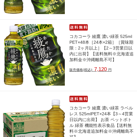
コカコーラ 綾鷹 濃い緑茶 525ml
PET×48本［24本×2箱］［賞味期
限：2ヶ月以上］【2～3営業日以
内に出荷】【送料無料※北海道追
加料金※沖縄離島不可】
7,120
販売価格(税込):
円
コカコーラ 綾鷹 濃い緑茶 ラベル
レス 525mlPET×24本【3～4営業
日以内に出荷】 お茶 ペットボト
ル 緑茶 機能性表示食品【送料無
料※北海道追加料金※沖縄離島不