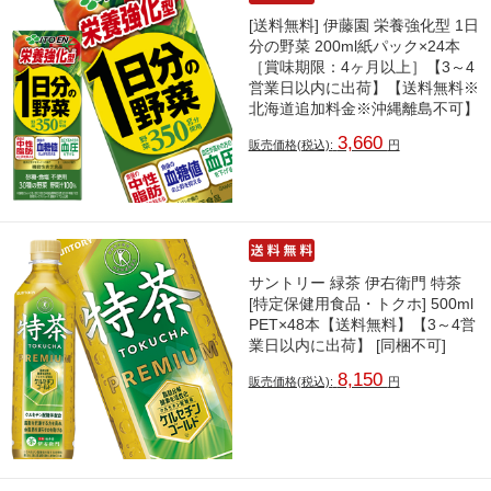
[送料無料] 伊藤園 栄養強化型 1日
分の野菜 200ml紙パック×24本
［賞味期限：4ヶ月以上］【3～4
営業日以内に出荷】【送料無料※
北海道追加料金※沖縄離島不可】
3,660
販売価格(税込):
円
サントリー 緑茶 伊右衛門 特茶
[特定保健用食品・トクホ] 500ml
PET×48本【送料無料】【3～4営
業日以内に出荷】 [同梱不可]
8,150
販売価格(税込):
円