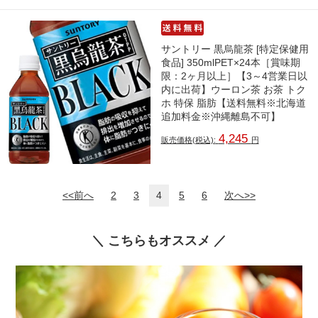
サントリー 黒烏龍茶 [特定保健用
食品] 350mlPET×24本［賞味期
限：2ヶ月以上］【3～4営業日以
内に出荷】ウーロン茶 お茶 トク
ホ 特保 脂肪【送料無料※北海道
追加料金※沖縄離島不可】
4,245
販売価格(税込):
円
<<前へ
2
3
4
5
6
次へ>>
＼ こちらもオススメ ／