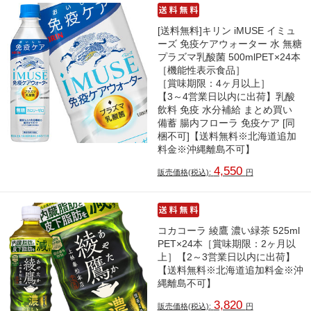
[送料無料]キリン iMUSE イミュ
ーズ 免疫ケアウォーター 水 無糖
プラズマ乳酸菌 500mlPET×24本
［機能性表示食品］
［賞味期限：4ヶ月以上］
【3～4営業日以内に出荷】乳酸
飲料 免疫 水分補給 まとめ買い
備蓄 腸内フローラ 免疫ケア [同
梱不可]【送料無料※北海道追加
料金※沖縄離島不可】
4,550
販売価格(税込):
円
コカコーラ 綾鷹 濃い緑茶 525ml
PET×24本［賞味期限：2ヶ月以
上］【2～3営業日以内に出荷】
【送料無料※北海道追加料金※沖
縄離島不可】
3,820
販売価格(税込):
円