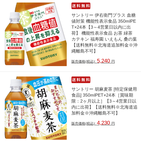
サントリー 伊右衛門プラス 血糖
値対策 機能性表示食品 350mlPE
T×24本【3～4営業日以内に出
荷】 機能性表示食品 お茶 緑茶
カテキン 福寿園 いえもん 桑の葉
【送料無料※北海道追加料金※沖
縄離島不可】
5,240
販売価格(税込):
円
サントリー 胡麻麦茶 [特定保健用
食品] 350mlPET×24本［賞味期
限：2ヶ月以上］【3～4営業日以
内に出荷】【送料無料※北海道追
加料金※沖縄離島不可】
4,230
販売価格(税込):
円