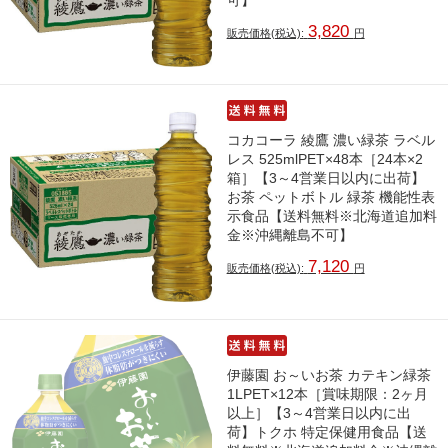
可】
3,820
販売価格(税込):
円
コカコーラ 綾鷹 濃い緑茶 ラベル
レス 525mlPET×48本［24本×2
箱］【3～4営業日以内に出荷】
お茶 ペットボトル 緑茶 機能性表
示食品【送料無料※北海道追加料
金※沖縄離島不可】
7,120
販売価格(税込):
円
伊藤園 お～いお茶 カテキン緑茶
1LPET×12本［賞味期限：2ヶ月
以上］【3～4営業日以内に出
荷】トクホ 特定保健用食品【送