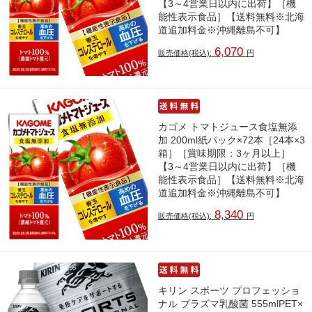
【3～4営業日以内に出荷】［機
能性表示食品］【送料無料※北海
道追加料金※沖縄離島不可】
6,070
販売価格(税込):
円
カゴメ トマトジュース食塩無添
加 200ml紙パック×72本［24本×3
箱］［賞味期限：3ヶ月以上］
【3～4営業日以内に出荷】［機
能性表示食品］【送料無料※北海
道追加料金※沖縄離島不可】
8,340
販売価格(税込):
円
キリン スポーツ プロフェッショ
ナル プラズマ乳酸菌 555mlPET×