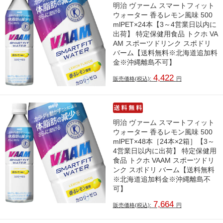
明治 ヴァーム スマートフィット
ウォーター 香るレモン風味 500
mlPET×24本【3～4営業日以内に
出荷】 特定保健用食品 トクホ VA
AM スポーツドリンク スポドリ
バーム【送料無料※北海道追加料
金※沖縄離島不可】
4,422
販売価格(税込):
円
明治 ヴァーム スマートフィット
ウォーター 香るレモン風味 500
mlPET×48本［24本×2箱］【3～
4営業日以内に出荷】 特定保健用
食品 トクホ VAAM スポーツドリ
ンク スポドリ バーム【送料無料
※北海道追加料金※沖縄離島不
可】
7,664
販売価格(税込):
円