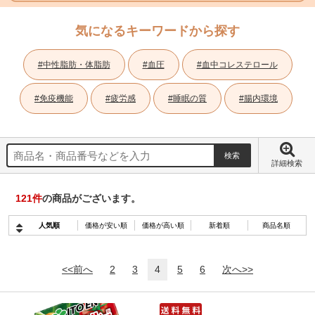
気になるキーワードから探す
#中性脂肪・体脂肪
#血圧
#血中コレステロール
#免疫機能
#疲労感
#睡眠の質
#腸内環境
詳細検索
121
件
の商品がございます。
人気順
価格が安い順
価格が高い順
新着順
商品名順
<<前へ
2
3
4
5
6
次へ>>