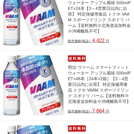
ウォーター アップル風味 500mlP
ET×24本【3～4営業日以内に出
荷】 特定保健用食品 トクホ VAA
M スポーツドリンク スポドリ バ
ーム【送料無料※北海道追加料金
※沖縄離島不可】
4,422
販売価格(税込):
円
明治 ヴァーム スマートフィット
ウォーター アップル風味 500mlP
ET×48本［24本×2箱］【3～4営
業日以内に出荷】 特定保健用食
品 トクホ VAAM スポーツドリン
ク スポドリ バーム【送料無料※
北海道追加料金※沖縄離島不可】
7,664
販売価格(税込):
円