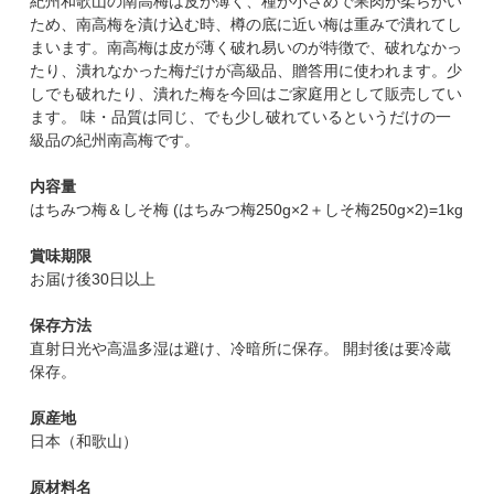
紀州和歌山の南高梅は皮が薄く、種が小さめで果肉が柔らかい
ため、南高梅を漬け込む時、樽の底に近い梅は重みで潰れてし
まいます。南高梅は皮が薄く破れ易いのが特徴で、破れなかっ
たり、潰れなかった梅だけが高級品、贈答用に使われます。少
しでも破れたり、潰れた梅を今回はご家庭用として販売してい
ます。 味・品質は同じ、でも少し破れているというだけの一
級品の紀州南高梅です。
内容量
はちみつ梅＆しそ梅 (はちみつ梅250g×2＋しそ梅250g×2)=1kg
賞味期限
お届け後30日以上
保存方法
直射日光や高温多湿は避け、冷暗所に保存。 開封後は要冷蔵
保存。
原産地
日本（和歌山）
原材料名