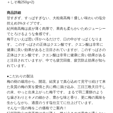
＋しそ梅250g×2)
商品詳細
甘すぎず、すっぱすぎない、大粒南高梅！優しい味わいの塩分
控えめ3%タイプです。
紀州南高梅は皮が薄く肉厚で、果肉も柔らかいためジューシー
でとろけるような食感です。
梅干といえば思い浮かべるだけで、口の中がすっぱくなりま
す。 このすっぱさの正体はクエン酸です。クエン酸は非常に
健康に良い効果があると注目されていますが、このすっぱさの
正体はクエン酸です。クエン酸は非常に健康に良い効果がある
と注目されていますが、中でも疲労回復、疲労防止効果が知ら
れています。
●こだわりの製法
梅の樹の栽培から、開花、結実まで真心込めて見守り続けて来
た良質の梅の実を愛情と共に樽に漬け込み、三日三晩天日干し
の末、やっと出来上がった梅干です。 まるで羽二重餅のよう
な歯ざわりとキメの細かさ、豊かな味と香り、更に梅の風味を
生かしながら、適度のうす塩仕立てに仕上げています。
そんな一流の梅をこの価格でご案内！