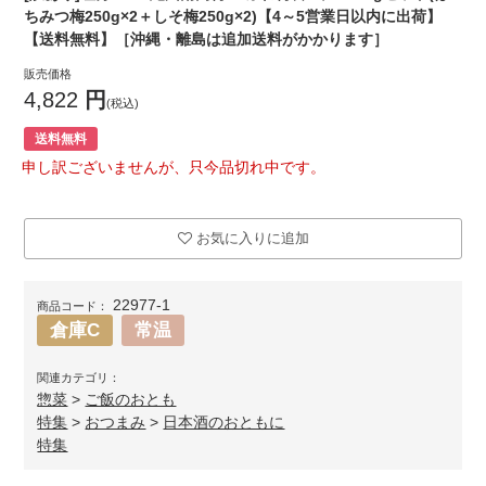
ちみつ梅250g×2＋しそ梅250g×2)【4～5営業日以内に出荷】
【送料無料】［沖縄・離島は追加送料がかかります］
販売価格
4,822
円
(税込)
送料無料
申し訳ございませんが、只今品切れ中です。
お気に入りに追加
22977-1
商品コード：
倉庫C
常温
関連カテゴリ：
惣菜
>
ご飯のおとも
特集
>
おつまみ
>
日本酒のおともに
特集