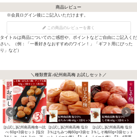
商品レビュー
※
会員ログイン
後にご記入いただけます。
この商品のレビューを書く
タイトルは商品についてのご感想や、ポイントなどご自由にご記入くだ
さい。（例：「一番好きなおすすめのワイン！」「ギフト用にぴった
り」など）
＼種類豊富♪紀州南高梅 お試しセット／
南
[お試し]紀州南高梅食べ比
[お試し]紀州南高梅 塩分
[お試し]紀州南高梅 塩分
べ 60g×3袋セット [塩分
3％はちみつ梅60g×3袋セ
3％しそ梅60g×3袋セット