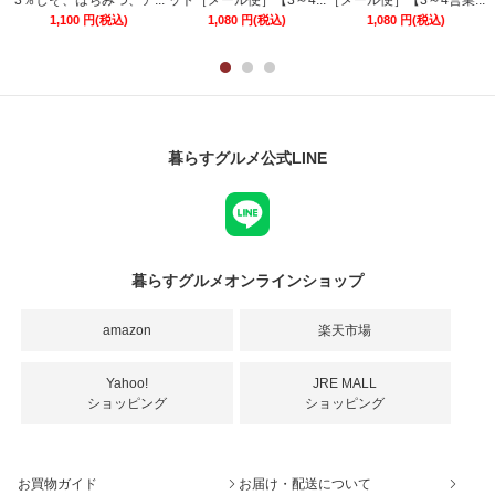
..
3％しそ、はちみつ、ア...
ット［メール便］【3～4...
［メール便］【3～4営業...
1,100
円
(税込)
1,080
円
(税込)
1,080
円
(税込)
暮らすグルメ公式LINE
暮らすグルメオンラインショップ
amazon
楽天市場
Yahoo!
JRE MALL
ショッピング
ショッピング
お買物ガイド
お届け・配送について