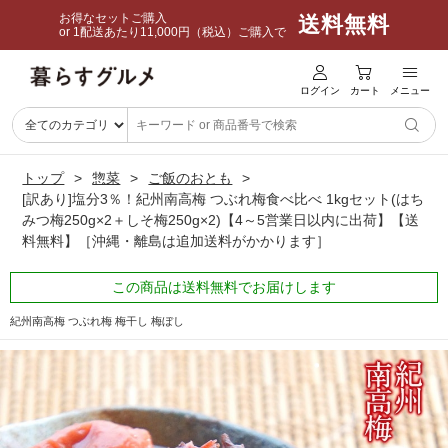
お得なセットご購入
送料無料
or 1配送あたり11,000円（税込）ご購入で
ログイン
カート
メニュー
トップ
惣菜
ご飯のおとも
[訳あり]塩分3％！紀州南高梅 つぶれ梅食べ比べ 1kgセット(はち
みつ梅250g×2＋しそ梅250g×2)【4～5営業日以内に出荷】【送
料無料】［沖縄・離島は追加送料がかかります］
この商品は送料無料でお届けします
紀州南高梅 つぶれ梅 梅干し 梅ぼし