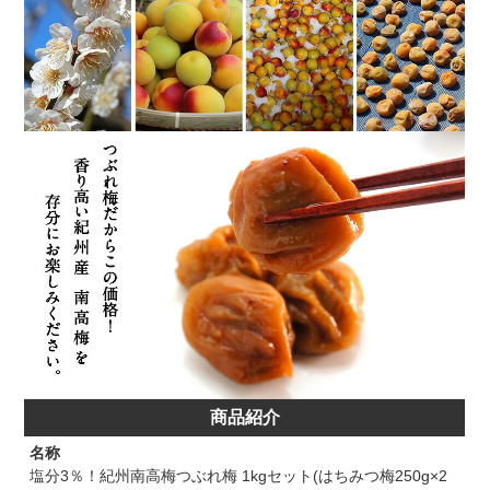
商品紹介
名称
塩分3％！紀州南高梅つぶれ梅 1kgセット(はちみつ梅250g×2