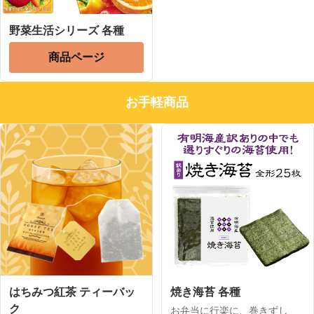
野菜生活シリーズ 各種
商品ページ
お手軽商品
はちみつ紅茶 ティーバッ
焼き海苔 各種
ク
お弁当に行楽に、巻きずし