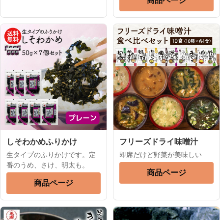
商品ページ
しそわかめふりかけ
フリーズドライ味噌汁
生タイプのふりかけです。定
即席だけど野菜が美味しい
番のうめ、さけ、明太も。
商品ページ
商品ページ