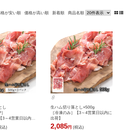
価格が安い順
価格が高い順
新着順
商品名順
とし
生ハム切り落とし×500g
2P］
［冷凍のみ］【3～4営業日以内に
【3～4営業日以内に
出荷】
2,085
税込)
円
(税込)