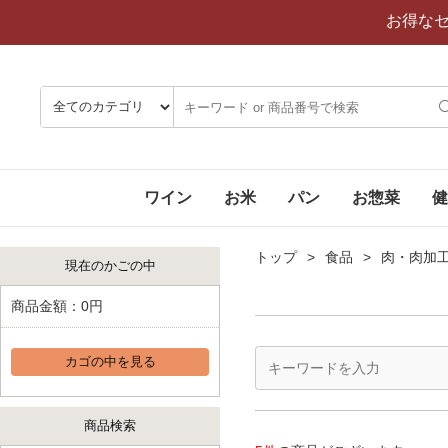
お得な
ワイン
お米
パン
お惣菜
健
トップ
食品
肉・肉加
現在のかごの中
商品金額：
0円
カゴの中を見る
商品検索