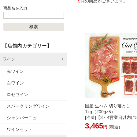
5件
の商品がございます。
商品名を入力
【店舗内カテゴリー】
ワイン
赤ワイン
白ワイン
ロゼワイン
国産 生ハム 切り落とし
スパークリングワイン
1kg（200g×5）
[冷凍]【3～4営業日以内
シャンパーニュ
3,465
円
(税込)
ワインセット