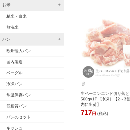
お米
精米・白米
無洗米
パン
欧州輸入パン
国内製造
ベーグル
冷凍パン
生ベーコンエンド切り落と
常温保存パン
500g×1P［冷凍］【2～3
内に出荷】
低糖質パン
717
円
(税込)
パンのセット
キッシュ