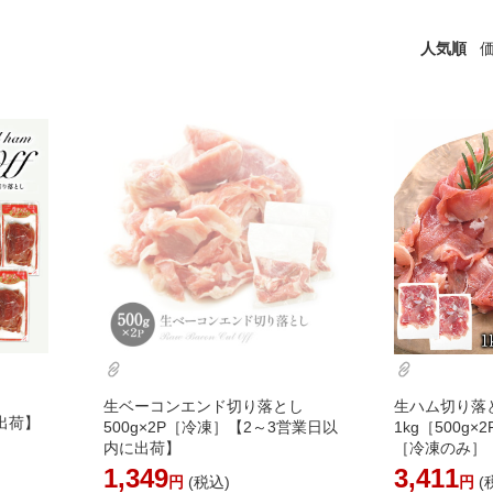
人気順
生ベーコンエンド切り落とし
生ハム切り落
に出荷】
500g×2P［冷凍］【2～3営業日以
1kg［500g×
内に出荷】
［冷凍のみ］
出荷】
1,349
3,411
円
(税込)
円
(