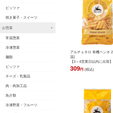
ピッツァ
焼き菓子・スイーツ
お惣菜
常温惣菜
冷凍惣菜
アルチェネロ 有機ペンネ 25
温]
麺類
【3～4営業日以内に出荷
ピッツァ
309
円
(税込)
チーズ・乳製品
肉・肉加工品
魚介類
冷凍野菜・フルーツ