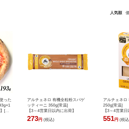
人気順
使った
アルチェネロ 有機全粒粉スパゲ
アルチェネロ
3g×1
ッティーニ 350g[常温]
250g[常温]
】[冷
【3～4営業日以内に出荷】
【3～4営業
273
551
円
(税込)
円
(税込