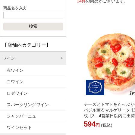
14件
の商品がございます。
商品名を入力
【店舗内カテゴリー】
ワイン
赤ワイン
白ワイン
ロゼワイン
チーズとトマトをたっぷり
スパークリングワイン
バジル薫るマルゲリータ 19
枚【3～4営業日以内に出荷
シャンパーニュ
凍]
594
円
(税込)
ワインセット