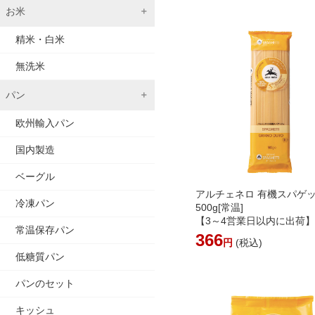
お米
精米・白米
無洗米
パン
欧州輸入パン
国内製造
ベーグル
アルチェネロ 有機スパゲ
冷凍パン
500g[常温]
【3～4営業日以内に出荷
常温保存パン
366
円
(税込)
低糖質パン
パンのセット
キッシュ