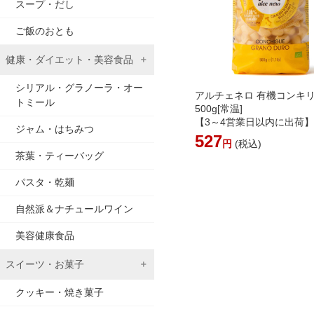
スープ・だし
ご飯のおとも
健康・ダイエット・美容食品
シリアル・グラノーラ・オー
アルチェネロ 有機コンキ
トミール
500g[常温]
【3～4営業日以内に出荷
ジャム・はちみつ
527
円
(税込)
茶葉・ティーバッグ
パスタ・乾麺
自然派＆ナチュールワイン
美容健康食品
スイーツ・お菓子
クッキー・焼き菓子