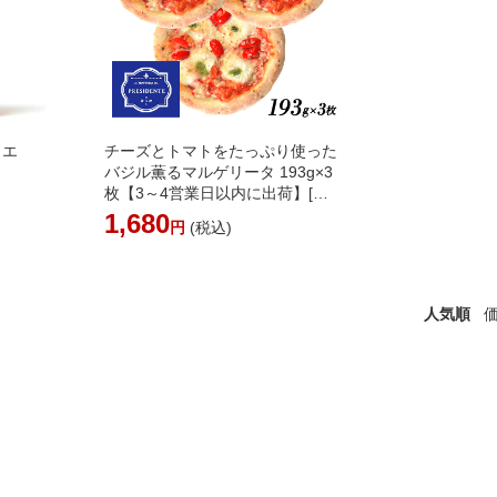
リエ
チーズとトマトをたっぷり使った
バジル薫るマルゲリータ 193g×3
】
枚【3～4営業日以内に出荷】[冷
凍]
1,680
円
(税込)
人気順