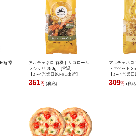
0g[常
アルチェネロ 有機トリコロール
アルチェネロ
フジッリ 250g [常温]
ファベット 25
】
【3～4営業日以内に出荷】
【3～4営業
351
309
円
(税込)
円
(税込