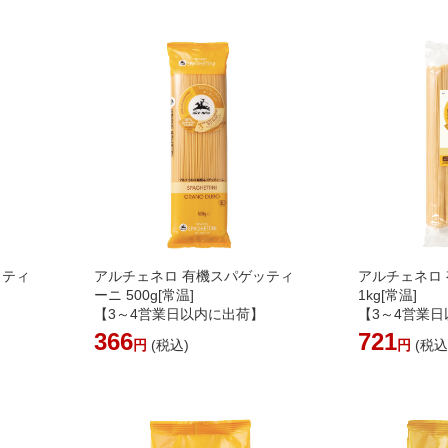
ッティ
アルチェネロ 有機スパゲッティ
アルチェネロ
ーニ 500g[常温]
1kg[常温]
】
【3～4営業日以内に出荷】
【3～4営業
366
721
円
(税込)
円
(税込