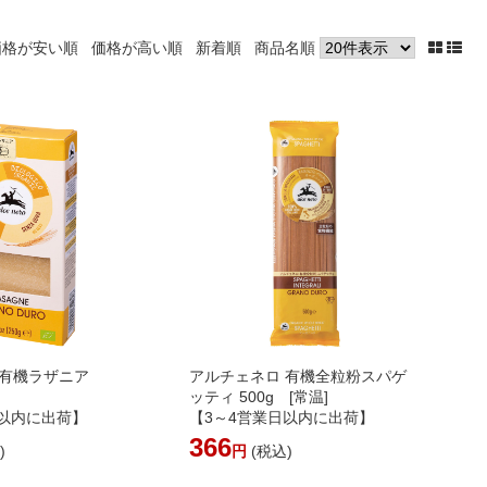
価格が安い順
価格が高い順
新着順
商品名順
 有機ラザニア
アルチェネロ 有機全粒粉スパゲ
ッティ 500g [常温]
日以内に出荷】
【3～4営業日以内に出荷】
366
)
円
(税込)