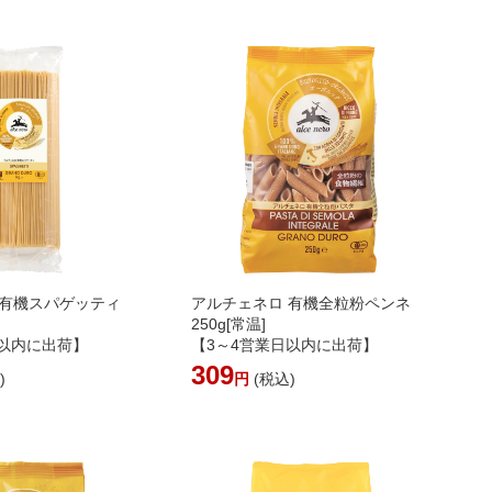
 有機スパゲッティ
アルチェネロ 有機全粒粉ペンネ
250g[常温]
日以内に出荷】
【3～4営業日以内に出荷】
309
)
円
(税込)