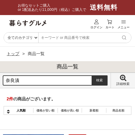
お得なセットご購入
送料無料
or 1配送あたり11,000円（税込）ご購入で
ログイン
カート
メニュー
トップ
商品一覧
商品一覧
詳細検索
2
件
の商品がございます。
人気順
価格が安い順
価格が高い順
新着順
商品名順