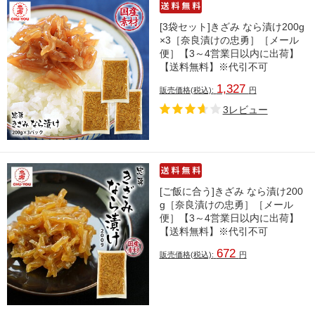
[3袋セット]きざみ なら漬け200g
×3［奈良漬けの忠勇］［メール
便］【3～4営業日以内に出荷】
【送料無料】※代引不可
1,327
販売価格(税込):
円
3レビュー
[ご飯に合う]きざみ なら漬け200
g［奈良漬けの忠勇］［メール
便］【3～4営業日以内に出荷】
【送料無料】※代引不可
672
販売価格(税込):
円