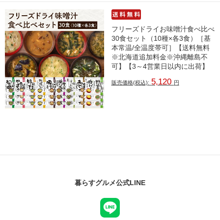
フリーズドライお味噌汁食べ比べ
30食セット（10種×各3食）［基
本常温/全温度帯可］【送料無料
※北海道追加料金※沖縄離島不
可】【3～4営業日以内に出荷】
5,120
販売価格(税込):
円
暮らすグルメ公式LINE