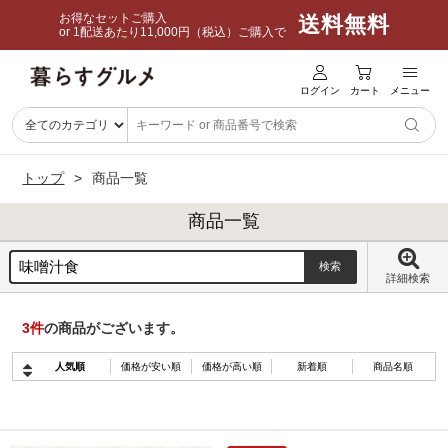
お得なセットご購入
送料無料
or 1配送あたり11,000円（税込）ご購入で
ログイン
カート
メニュー
トップ
商品一覧
商品一覧
詳細検索
3
件
の商品がございます。
人気順
価格が安い順
価格が高い順
新着順
商品名順