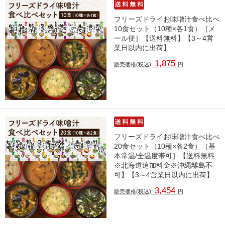
フリーズドライお味噌汁食べ比べ
10食セット（10種×各1食）［メ
ール便］【送料無料】【3～4営
業日以内に出荷】
1,875
販売価格(税込):
円
フリーズドライお味噌汁食べ比べ
20食セット（10種×各2食）［基
本常温/全温度帯可］【送料無料
※北海道追加料金※沖縄離島不
可】【3～4営業日以内に出荷】
3,454
販売価格(税込):
円