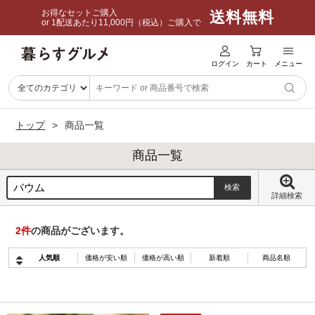
お得なセットご購入
送料無料
or 1配送あたり11,000円（税込）ご購入で
ログイン
カート
メニュー
トップ
商品一覧
商品一覧
詳細検索
2
件
の商品がございます。
人気順
価格が安い順
価格が高い順
新着順
商品名順