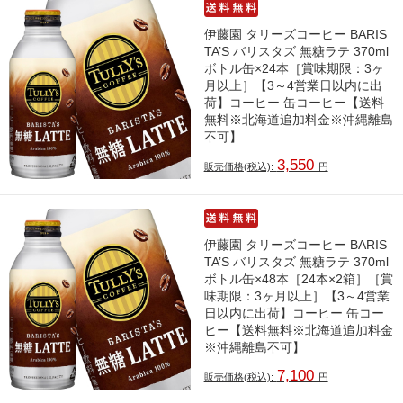
伊藤園 タリーズコーヒー BARIS
TA’S バリスタズ 無糖ラテ 370ml
ボトル缶×24本［賞味期限：3ヶ
月以上］【3～4営業日以内に出
荷】コーヒー 缶コーヒー【送料
無料※北海道追加料金※沖縄離島
不可】
3,550
販売価格(税込):
円
伊藤園 タリーズコーヒー BARIS
TA’S バリスタズ 無糖ラテ 370ml
ボトル缶×48本［24本×2箱］［賞
味期限：3ヶ月以上］【3～4営業
日以内に出荷】コーヒー 缶コー
ヒー【送料無料※北海道追加料金
※沖縄離島不可】
7,100
販売価格(税込):
円