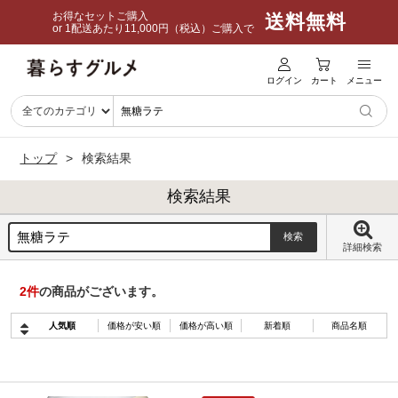
お得なセットご購入
送料無料
or 1配送あたり11,000円（税込）ご購入で
ログイン
カート
メニュー
トップ
検索結果
検索結果
詳細検索
2
件
の商品がございます。
人気順
価格が安い順
価格が高い順
新着順
商品名順